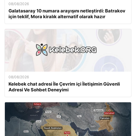
08/08/2026
Galatasaray 10 numara arayışını netleştirdi: Batrakov
için teklif, Mora kiralık alternatif olarak hazır
08/08/2026
Kelebek chat adresi İle Çevrim içi İletişimin Güvenli
Adresi Ve Sohbet Deneyimi