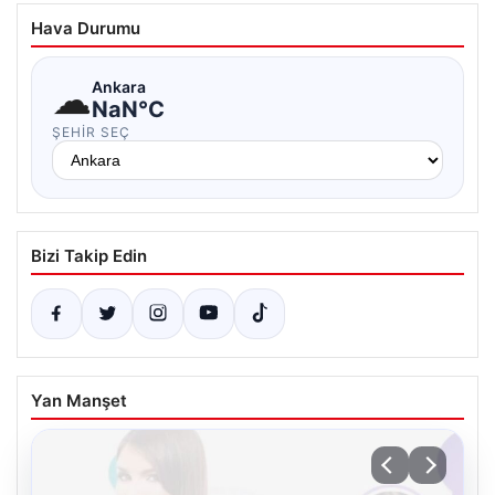
Hava Durumu
☁
Ankara
NaN°C
ŞEHIR SEÇ
Bizi Takip Edin
Yan Manşet