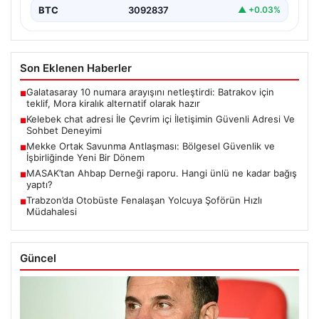
BTC
3092837
▲ +0.03%
Son Eklenen Haberler
Galatasaray 10 numara arayışını netleştirdi: Batrakov için
■
teklif, Mora kiralık alternatif olarak hazır
Kelebek chat adresi İle Çevrim içi İletişimin Güvenli Adresi Ve
■
Sohbet Deneyimi
Mekke Ortak Savunma Antlaşması: Bölgesel Güvenlik ve
■
İşbirliğinde Yeni Bir Dönem
MASAK’tan Ahbap Derneği raporu. Hangi ünlü ne kadar bağış
■
yaptı?
Trabzon’da Otobüste Fenalaşan Yolcuya Şoförün Hızlı
■
Müdahalesi
Güncel