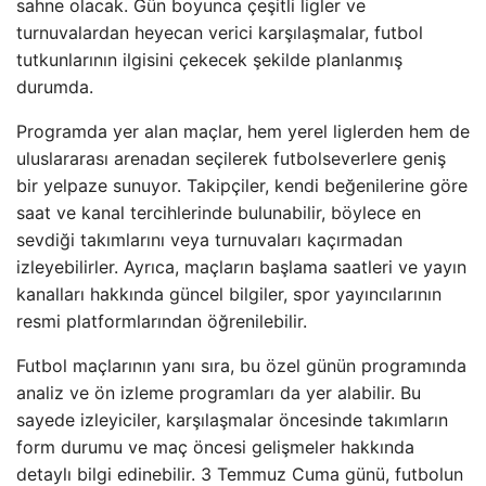
sahne olacak. Gün boyunca çeşitli ligler ve
turnuvalardan heyecan verici karşılaşmalar, futbol
tutkunlarının ilgisini çekecek şekilde planlanmış
durumda.
Programda yer alan maçlar, hem yerel liglerden hem de
uluslararası arenadan seçilerek futbolseverlere geniş
bir yelpaze sunuyor. Takipçiler, kendi beğenilerine göre
saat ve kanal tercihlerinde bulunabilir, böylece en
sevdiği takımlarını veya turnuvaları kaçırmadan
izleyebilirler. Ayrıca, maçların başlama saatleri ve yayın
kanalları hakkında güncel bilgiler, spor yayıncılarının
resmi platformlarından öğrenilebilir.
Futbol maçlarının yanı sıra, bu özel günün programında
analiz ve ön izleme programları da yer alabilir. Bu
sayede izleyiciler, karşılaşmalar öncesinde takımların
form durumu ve maç öncesi gelişmeler hakkında
detaylı bilgi edinebilir. 3 Temmuz Cuma günü, futbolun