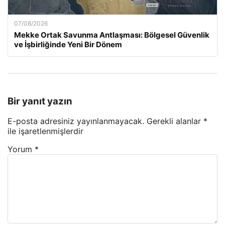
07/08/2026
Mekke Ortak Savunma Antlaşması: Bölgesel Güvenlik
ve İşbirliğinde Yeni Bir Dönem
Bir yanıt yazın
E-posta adresiniz yayınlanmayacak.
Gerekli alanlar
*
ile işaretlenmişlerdir
Yorum
*