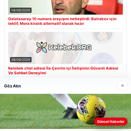
08/08/2026
Galatasaray 10 numara arayışını netleştirdi: Batrakov için
teklif, Mora kiralık alternatif olarak hazır
08/08/2026
Kelebek chat adresi İle Çevrim içi İletişimin Güvenli Adresi
Ve Sohbet Deneyimi
×
Göz Atın
Son Eklenen Firmalar
Güncel Haberler
Web sitemizi nasıl kullandığınızı daha iyi anlayabilmek,