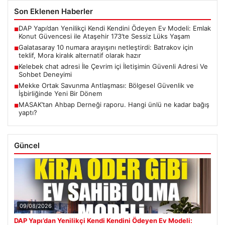
Son Eklenen Haberler
DAP Yapı’dan Yenilikçi Kendi Kendini Ödeyen Ev Modeli: Emlak
■
Konut Güvencesi ile Ataşehir 173’te Sessiz Lüks Yaşam
Galatasaray 10 numara arayışını netleştirdi: Batrakov için
■
teklif, Mora kiralık alternatif olarak hazır
Kelebek chat adresi İle Çevrim içi İletişimin Güvenli Adresi Ve
■
Sohbet Deneyimi
Mekke Ortak Savunma Antlaşması: Bölgesel Güvenlik ve
■
İşbirliğinde Yeni Bir Dönem
MASAK’tan Ahbap Derneği raporu. Hangi ünlü ne kadar bağış
■
yaptı?
Güncel
09/08/2026
DAP Yapı’dan Yenilikçi Kendi Kendini Ödeyen Ev Modeli: