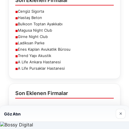
Son Eklenen Firmalar
Cengiz Sigorta
■
Hastaş Beton
■
Bulkoon Toptan Ayakkabı
■
Magusa Night Club
■
Girne Night Club
■
Ladiksan Parke
■
Enes Kaplan Avukatlık Bürosu
■
Trend Yapı Akustik
■
A Life Ankara Hastanesi
■
A Life Pursaklar Hastanesi
■
Son Eklenen Firmalar
Cengiz Sigorta
×
Göz Atın
23/06/2026