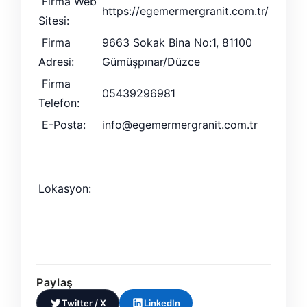
Firma Web
https://egemermergranit.com.tr/
Sitesi:
Firma
9663 Sokak Bina No:1, 81100
Adresi:
Gümüşpınar/Düzce
Firma
05439296981
Telefon:
E-Posta:
info@egemermergranit.com.tr
Lokasyon:
Paylaş
Twitter / X
LinkedIn