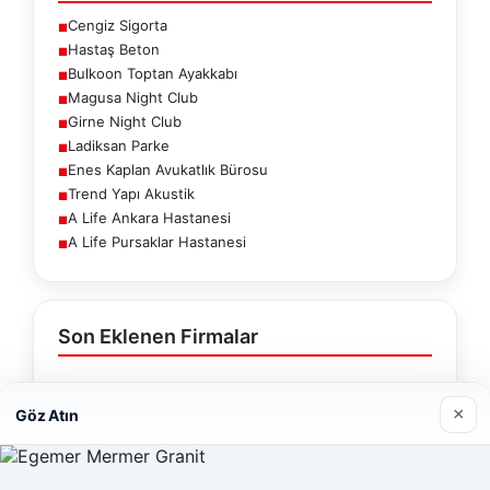
Cengiz Sigorta
■
Hastaş Beton
■
Bulkoon Toptan Ayakkabı
■
Magusa Night Club
■
Girne Night Club
■
Ladiksan Parke
■
Enes Kaplan Avukatlık Bürosu
■
Trend Yapı Akustik
■
A Life Ankara Hastanesi
■
A Life Pursaklar Hastanesi
■
Son Eklenen Firmalar
Cengiz Sigorta
×
Göz Atın
23/06/2026