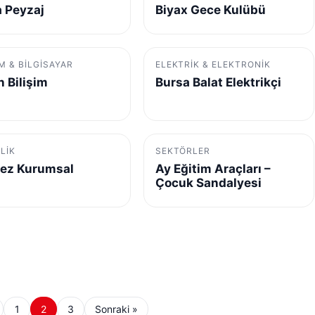
 Peyzaj
Biyax Gece Kulübü
IM & BILGISAYAR
ELEKTRIK & ELEKTRONIK
n Bilişim
Bursa Balat Elektrikçi
LIK
SEKTÖRLER
ez Kurumsal
Ay Eğitim Araçları –
Çocuk Sandalyesi
1
2
3
Sonraki »