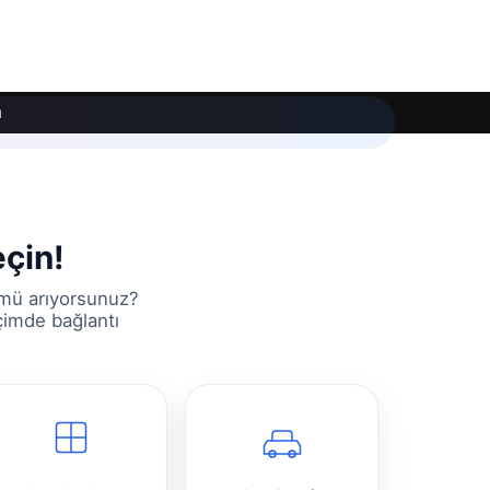
ı
eçin!
ümü arıyorsunuz?
içimde bağlantı