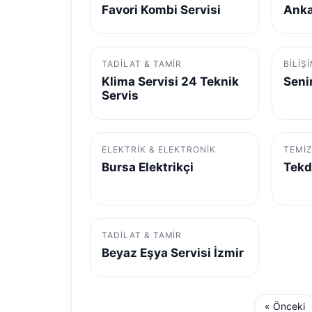
Favori Kombi Servisi
Anka
TADILAT & TAMIR
BILIŞ
Klima Servisi 24 Teknik
Seni
Servis
ELEKTRIK & ELEKTRONIK
TEMIZ
Bursa Elektrikçi
Tekd
TADILAT & TAMIR
Beyaz Eşya Servisi İzmir
« Önceki