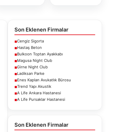
Son Eklenen Firmalar
Cengiz Sigorta
■
Hastaş Beton
■
Bulkoon Toptan Ayakkabı
■
Magusa Night Club
■
Girne Night Club
■
Ladiksan Parke
■
Enes Kaplan Avukatlık Bürosu
■
Trend Yapı Akustik
■
A Life Ankara Hastanesi
■
A Life Pursaklar Hastanesi
■
Hastaş Beton
Son Eklenen Firmalar