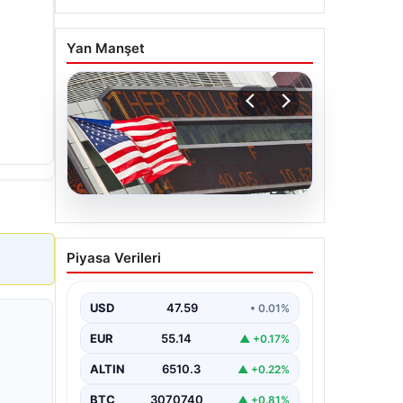
Yan Manşet
05.08.2026
FED faiz kararı ne zaman
Piyasa Verileri
açıklanacak? Nisan ayı
faiz beklentisi belli oldu
USD
47.59
• 0.01%
EUR
55.14
▲ +0.17%
ALTIN
6510.3
▲ +0.22%
BTC
3070740
▲ +0.81%