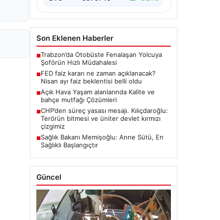
Son Eklenen Haberler
Trabzon’da Otobüste Fenalaşan Yolcuya
■
Şoförün Hızlı Müdahalesi
FED faiz kararı ne zaman açıklanacak?
■
Nisan ayı faiz beklentisi belli oldu
Açık Hava Yaşam alanlarında Kalite ve
■
bahçe mutfağı Çözümleri
CHP’den süreç yasası mesajı. Kılıçdaroğlu:
■
Terörün bitmesi ve üniter devlet kırmızı
çizgimiz
Sağlık Bakanı Memişoğlu: Anne Sütü, En
■
Sağlıklı Başlangıçtır
Güncel