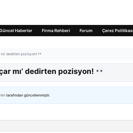
Güncel Haberler
Firma Rehberi
Forum
Çerez Politikas
 mı’ dedirten pozisyon!
çar mı’ dedirten pozisyon!
min
tarafından güncellenmiştir.