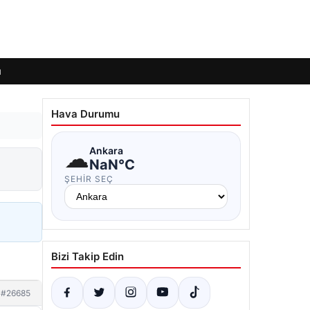
ı
Hava Durumu
☁
Ankara
NaN°C
ŞEHIR SEÇ
Bizi Takip Edin
#26685