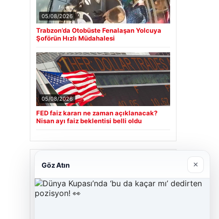
05/08/2026
Trabzon’da Otobüste Fenalaşan Yolcuya
Şoförün Hızlı Müdahalesi
05/08/2026
FED faiz kararı ne zaman açıklanacak?
Nisan ayı faiz beklentisi belli oldu
Son Eklenen Firmalar
×
Göz Atın
Cengiz Sigorta
23/06/2026