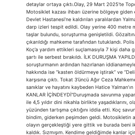
detaylar ortaya çıktı.Olay, 29 Mart 2025’te T
Motosiklet kazası ihbarı üzerine bölgeye giden 
Devlet Hastanesi’ne kaldırılan yaralılardan Yal
darp izleri tespit edildi. Olay yerine 400 metre
taşlar bulundu, soruşturma genişletildi. Gözaltı
çıkarıldığı mahkeme tarafından tutuklandı. Poli
Koç’a yardım ettikleri suçlamasıyla 7 kişi daha g
şartı ile serbest bırakıldı. İLK DURUŞMA YAPILD
soruşturmanın ardından hazırlanan iddianameyle 
hakkında ise “kasten öldürmeye iştirak” ve “Deli
karşısına çıktı. Tokat 3’üncü Ağır Ceza Mahkeme
sanıklar ve hayatını kaybeden Hatice Yalman'ın
KANLAR İÇİNDEYDİ"Duruşmada savunma yapan tu
ile 4,5 yıldır dini nikahla birlikte yaşadıklarını
yüzünden tartışma çıktığını iddia etti. Koç savu
bindim, giderken peşimden geldi. Motosikletin ar
olayın gerçekleştiği yere gittik ve burada beni 
kaldık. Sızmışım. Kendime geldiğimde kanlar içi