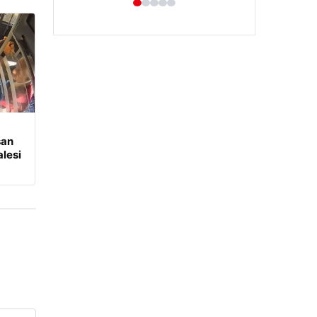
şan
Hastaş Beton
lesi
26/05/2026