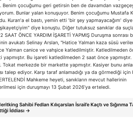
. Benim çocuğumu geri getirsin ben de davamdan vazgeçe
ıyorum. Bunlar yalan konuşuyor. Benim çocuğumu Mustafa K
rdu. Kuran'a el bastı, yemin etti 'bir şey yapmayacağım' diye
kayetçiyim" diye konuştu. Diğer tutuksuz sanıklar da suçl
EN 2 SAAT ÖNCE YARDIM İŞARETİ YAPMIŞ Duruşma sonrası b
inin avukatı Selinay Arslan, "Hatice Yalman kaza süsü verile
ce Yalman canice ve vahşice katledilmiştir. Katledilmeden 
eti yapmıştır. Bu işareti katledilmeden 2 saat önce yapmıştır.
. Tokat merkezde bir markette yapmıştır. Kasiyer bunu anla
ı talep ediyor. Karşı taraf anlamadığı ya da görmediği için
ERTELENDİ Mahkeme heyeti, sanıkların mevcut hallerinin
erilmesi için duruşmayı 13 Şubat 2026’ya erteledi.
eritking Sahibi Fedlan Kılıçarslan İsrail’e Kaçtı ve Sığınma T
ttiği İddiası →