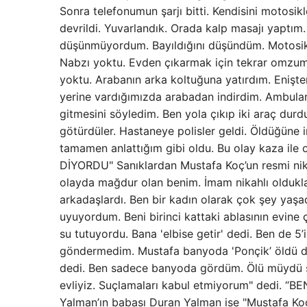
Sonra telefonumun şarjı bitti. Kendisini motosi
devrildi. Yuvarlandık. Orada kalp masajı yapt
düşünmüyordum. Bayıldığını düşündüm. Motosik
Nabzı yoktu. Evden çıkarmak için tekrar omzuma
yoktu. Arabanın arka koltuğuna yatırdım. Enişte
yerine vardığımızda arabadan indirdim. Ambulan
gitmesini söyledim. Ben yola çıkıp iki araç dur
götürdüler. Hastaneye polisler geldi. Öldüğüne 
tamamen anlattığım gibi oldu. Bu olay kaza i
DİYORDU" Sanıklardan Mustafa Koç’un resmi nika
olayda mağdur olan benim. İmam nikahlı oldukları
arkadaşlardı. Ben bir kadın olarak çok şey yaş
uyuyordum. Beni birinci kattaki ablasının evine
su tutuyordu. Bana 'elbise getir' dedi. Ben de 5’
göndermedim. Mustafa banyoda 'Ponçik’ öldü di
dedi. Ben sadece banyoda gördüm. Ölü müydü s
evliyiz. Suçlamaları kabul etmiyorum" dedi.
Yalman’ın babası Duran Yalman ise "Mustafa Koç