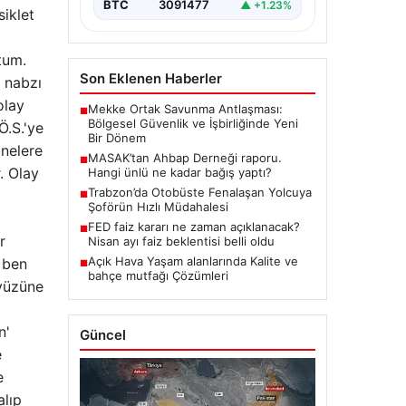
BTC
3091477
▲ +1.23%
iklet
tum.
Son Eklenen Haberler
 nabzı
olay
Mekke Ortak Savunma Antlaşması:
■
Bölgesel Güvenlik ve İşbirliğinde Yeni
Ö.S.'ye
Bir Dönem
anelere
MASAK’tan Ahbap Derneği raporu.
■
. Olay
Hangi ünlü ne kadar bağış yaptı?
Trabzon’da Otobüste Fenalaşan Yolcuya
■
Şoförün Hızlı Müdahalesi
FED faiz kararı ne zaman açıklanacak?
■
r
Nisan ayı faiz beklentisi belli oldu
Açık Hava Yaşam alanlarında Kalite ve
 ben
■
bahçe mutfağı Çözümleri
 yüzüne
n'
Güncel
e
e
alıp