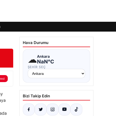
ı
Hava Durumu
☁
Ankara
NaN°C
ŞEHIR SEÇ
rest
ay
Bizi Takip Edin
taya
vada