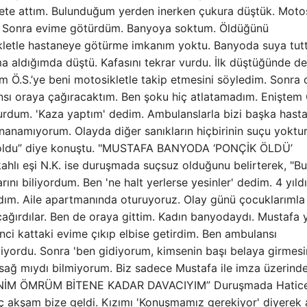
klete attım. Bulunduğum yerden inerken çukura düştük. Motos
ım. Sonra evime götürdüm. Banyoya soktum. Öldüğünü
letle hastaneye götürme imkanım yoktu. Banyoda suya tut
 aldığımda düştü. Kafasını tekrar vurdu. İlk düştüğünde de
m Ö.S.’ye beni motosikletle takip etmesini söyledim. Sonra 
sı oraya çağıracaktım. Ben şoku hiç atlatamadım. Eniştem 
durdum. 'Kaza yaptım' dedim. Ambulanslarla bizi başka hast
inanamıyorum. Olayda diğer sanıkların hiçbirinin suçu yoktur
le oldu” diye konuştu. "MUSTAFA BANYODA ‘PONÇİK ÖLDÜ’
hlı eşi N.K. ise duruşmada suçsuz olduğunu belirterek, "Bu
nı biliyordum. Ben 'ne halt yerlerse yesinler' dedim. 4 yıldı
adım. Aile apartmanında oturuyoruz. Olay günü çocuklarımla
 çağırdılar. Ben de oraya gittim. Kadın banyodaydı. Mustafa
inci kattaki evime çıkıp elbise getirdim. Ben ambulansı
yordu. Sonra 'ben gidiyorum, kimsenin başı belaya girmesi
ağ mıydı bilmiyorum. Biz sadece Mustafa ile imza üzerind
 “BENİM ÖMRÜM BİTENE KADAR DAVACIYIM” Duruşmada Hatic
 akşam bize geldi. Kızımı 'Konuşmamız gerekiyor' diyerek 