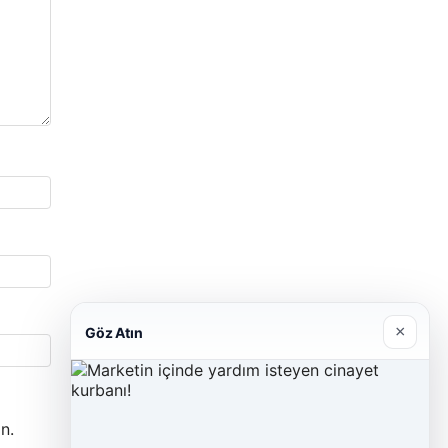
×
Göz Atın
n.