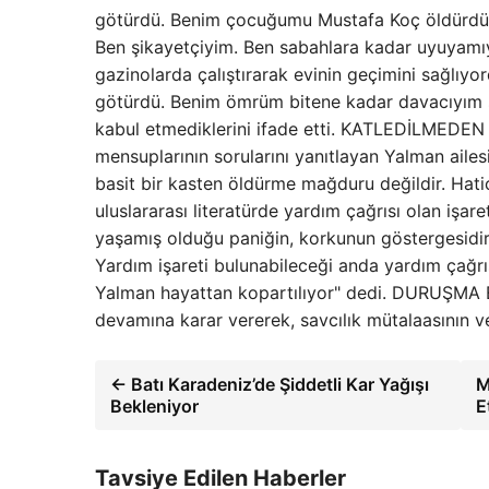
götürdü. Benim çocuğumu Mustafa Koç öldürdü
Ben şikayetçiyim. Ben sabahlara kadar uyuyam
gazinolarda çalıştırarak evinin geçimini sağlıyo
götürdü. Benim ömrüm bitene kadar davacıyım şi
kabul etmediklerini ifade etti. KATLEDİLMED
mensuplarının sorularını yanıtlayan Yalman ailes
basit bir kasten öldürme mağduru değildir. Hati
uluslararası literatürde yardım çağrısı olan işar
yaşamış olduğu paniğin, korkunun göstergesidir
Yardım işareti bulunabileceği anda yardım çağrıs
Yalman hayattan kopartılıyor" dedi. DURUŞMA 
devamına karar vererek, savcılık mütalaasının v
← Batı Karadeniz’de Şiddetli Kar Yağışı
M
Bekleniyor
E
Tavsiye Edilen Haberler