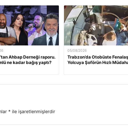
26
05/08/2026
tan Ahbap Derneği raporu.
Trabzon’da Otobüste Fenala
nlü ne kadar bağış yaptı?
Yolcuya Şoförün Hızlı Müdaha
nlar
*
ile işaretlenmişlerdir