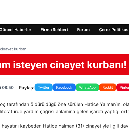
Güncel Haberler
Firma Rehberi
Forum
Çerez Politikas
cinayet kurbanı!
ım isteyen cinayet kurbanı!
Paylaş:
5 08:50
Twitter
Facebook
WhatsApp
Reddit
Pinte
 Koç tarafından öldürüldüğü öne sürülen Hatice Yalman’ın, ol
 literatürde yardım çağrısı anlamına gelen işareti yaptığı or
a hayatını kaybeden Hatice Yalman (31) cinayetiyle ilgili da