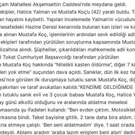
opçam Mahallesi Akşemsettin Caddesi’nde meydana geldi.
ekipler, Hatice Yalman ve Mustafa Koç’u (42) yaralı buldu. 
man hayatını kaybetti. Yapılan incelemede Yalman’ın vücudu
 mesafedeki Hazine Deresi kenarında bulunan kan izleri ve ka
na alınan Mustafa Koç, işlemlerinin ardından sevk edildiği ad
s ekipleri tarafından yürütülen soruşturma kapsamında Must
özaltına alındı. Şüpheliler, çıkarıldıkları mahkemede adli kon
I Tokat Cumhuriyet Başsavcılığı tarafından yürütülen
Mustafa Koç hakkında “Nitelikli kasten öldürme”, diğer 7 ki
leri yok etme” suçundan dava açıldı. Sanıklar, dün ilk kez h
si'nce görülen ilk duruşmaya tutuklu sanık Mustafa Koç, di
 yakınları ve taraf avukatları katıldı.“KENDİME GELDİĞİMDE
tuklu sanık evli ve 3 çocuk babası Mustafa Koç, Hatice 
, olay günü alkollü olduğunu ve aralarında aldatma meselesi
nmasında şu ifadeleri kullandı: "Ben evden çıktım. Motosikle
kasına bindi. Tekel bayisine gittik. 2 tane daha bira aldım.
ikna etmeye çalıştı. 'Ben seni aldatmadım' diye. 1 saat orada
ndeydi. Ablamı aradım 'araba lazım eniştem beni alsın' dedi