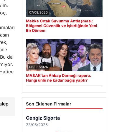
yim.
oç,
07/08/2026
Mekke Ortak Savunma Antlaşması:
Bölgesel Güvenlik ve İşbirliğinde Yeni
amaları
Bir Dönem
asın
rek,
önce
 Bu da
mıyor.
06/08/2026
 Hatice
MASAK’tan Ahbap Derneği raporu.
Hangi ünlü ne kadar bağış yaptı?
alep
Son Eklenen Firmalar