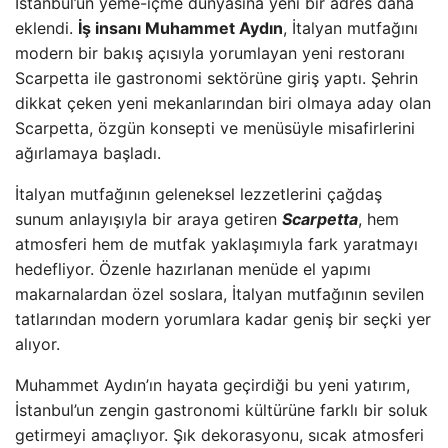
İstanbul’un yeme-içme dünyasına yeni bir adres daha
eklendi.
İş insanı Muhammet Aydın
, İtalyan mutfağını
modern bir bakış açısıyla yorumlayan yeni restoranı
Scarpetta ile gastronomi sektörüne giriş yaptı. Şehrin
dikkat çeken yeni mekanlarından biri olmaya aday olan
Scarpetta, özgün konsepti ve menüsüyle misafirlerini
ağırlamaya başladı.
İtalyan mutfağının geleneksel lezzetlerini çağdaş
sunum anlayışıyla bir araya getiren
Scarpetta
, hem
atmosferi hem de mutfak yaklaşımıyla fark yaratmayı
hedefliyor. Özenle hazırlanan menüde el yapımı
makarnalardan özel soslara, İtalyan mutfağının sevilen
tatlarından modern yorumlara kadar geniş bir seçki yer
alıyor.
Muhammet Aydın’ın hayata geçirdiği bu yeni yatırım,
İstanbul’un zengin gastronomi kültürüne farklı bir soluk
getirmeyi amaçlıyor. Şık dekorasyonu, sıcak atmosferi