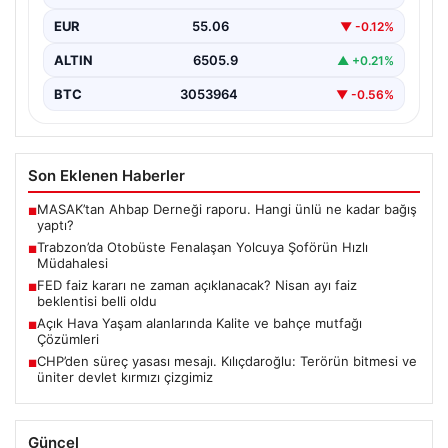
Erdoğan’ın…
EUR
55.06
▼ -0.12%
ALTIN
6505.9
▲ +0.21%
BTC
3053964
▼ -0.56%
Son Eklenen Haberler
MASAK’tan Ahbap Derneği raporu. Hangi ünlü ne kadar bağış
■
yaptı?
Trabzon’da Otobüste Fenalaşan Yolcuya Şoförün Hızlı
■
Müdahalesi
FED faiz kararı ne zaman açıklanacak? Nisan ayı faiz
■
beklentisi belli oldu
Açık Hava Yaşam alanlarında Kalite ve bahçe mutfağı
■
Çözümleri
CHP’den süreç yasası mesajı. Kılıçdaroğlu: Terörün bitmesi ve
■
üniter devlet kırmızı çizgimiz
Güncel