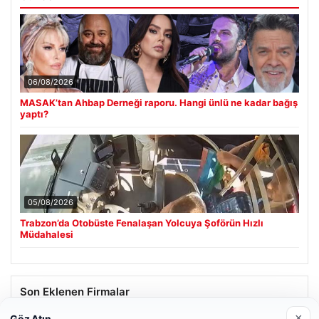
06/08/2026
MASAK’tan Ahbap Derneği raporu. Hangi ünlü ne kadar bağış
yaptı?
05/08/2026
Trabzon’da Otobüste Fenalaşan Yolcuya Şoförün Hızlı
Müdahalesi
Son Eklenen Firmalar
×
Göz Atın