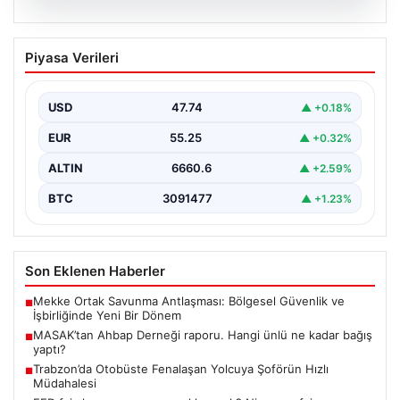
06.08.2026
MASAK’tan Ahbap Derneği raporu.
Piyasa Verileri
Hangi ünlü ne kadar bağış yaptı?
{“title”: “MASAK’tan Ahbap Derneği Raporu: Ünlülerin
Bağışları ve Paranın Akibeti”, “content”: “ Son
USD
47.74
▲ +0.18%
dönemde…
EUR
55.25
▲ +0.32%
ALTIN
6660.6
▲ +2.59%
BTC
3091477
▲ +1.23%
Son Eklenen Haberler
Mekke Ortak Savunma Antlaşması: Bölgesel Güvenlik ve
■
İşbirliğinde Yeni Bir Dönem
MASAK’tan Ahbap Derneği raporu. Hangi ünlü ne kadar bağış
■
yaptı?
Trabzon’da Otobüste Fenalaşan Yolcuya Şoförün Hızlı
■
Müdahalesi