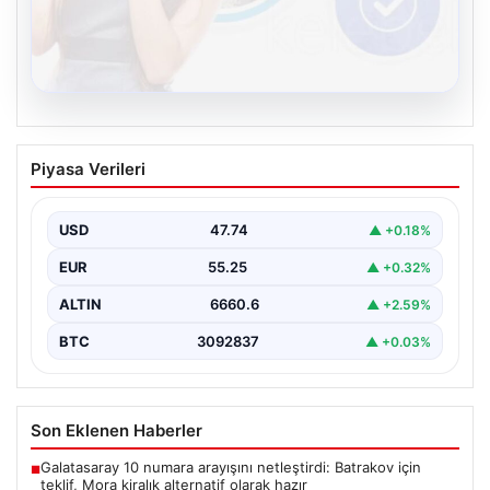
08.08.2026
Kelebek chat adresi İle Çevrim içi
Piyasa Verileri
İletişimin Güvenli Adresi Ve Sohbet
Deneyimi
USD
47.74
▲ +0.18%
Sanal çağında bireylerin kaliteli bir tarzda irtibat kurması
kritik bir önem ifade etmektedir. Halen…
EUR
55.25
▲ +0.32%
ALTIN
6660.6
▲ +2.59%
BTC
3092837
▲ +0.03%
Son Eklenen Haberler
Galatasaray 10 numara arayışını netleştirdi: Batrakov için
■
teklif, Mora kiralık alternatif olarak hazır