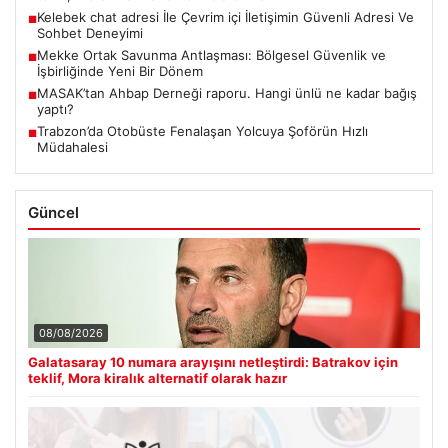
Kelebek chat adresi İle Çevrim içi İletişimin Güvenli Adresi Ve
■
Sohbet Deneyimi
Mekke Ortak Savunma Antlaşması: Bölgesel Güvenlik ve
■
İşbirliğinde Yeni Bir Dönem
MASAK’tan Ahbap Derneği raporu. Hangi ünlü ne kadar bağış
■
yaptı?
Trabzon’da Otobüste Fenalaşan Yolcuya Şoförün Hızlı
■
Müdahalesi
Güncel
08/08/2026
Galatasaray 10 numara arayışını netleştirdi: Batrakov için
teklif, Mora kiralık alternatif olarak hazır