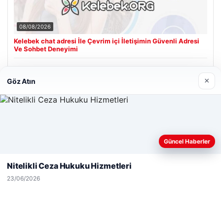
08/08/2026
Kelebek chat adresi İle Çevrim içi İletişimin Güvenli Adresi
Ve Sohbet Deneyimi
×
Göz Atın
Son Eklenen Firmalar
Web sitemizi nasıl kullandığınızı daha iyi anlayabilmek,
Güncel Haberler
deneyiminizi kişiselleştirmek ve geliştirmek amacıyla çerezler
kullanıyoruz.
Çerez Politikamız
Nitelikli Ceza Hukuku Hizmetleri
Reddet
Kabul Et
23/06/2026