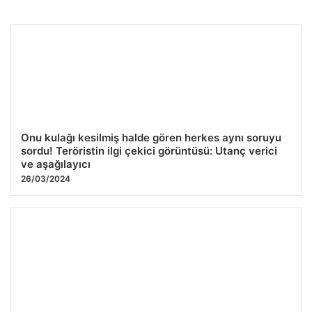
Uzman Hizmet Cepte Tesisat Hizmetleri
27.07.2026 12:43
Onu kulağı kesilmiş halde gören herkes aynı soruyu
sordu! Teröristin ilgi çekici görüntüsü: Utanç verici
ve aşağılayıcı
26/03/2024