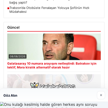
bağış yaptı?
Trabzon’da Otobüste Fenalaşan Yolcuya Şoförün Hızlı
■
Müdahalesi
Güncel
08/08/2026
Galatasaray 10 numara arayışını netleştirdi: Batrakov için
teklif, Mora kiralık alternatif olarak hazır
×
Göz Atın
08/08/2026
Kelebek chat adresi İle Çevrim içi İletişimin Güvenli Adresi
Ve Sohbet Deneyimi