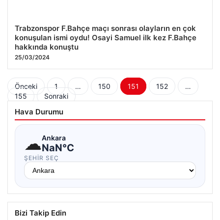
Trabzonspor F.Bahçe maçı sonrası olayların en çok
konuşulan ismi oydu! Osayi Samuel ilk kez F.Bahçe
hakkında konuştu
25/03/2024
Yazı
Önceki
1
…
150
151
152
…
155
Sonraki
sayfalaması
Hava Durumu
☁
Ankara
NaN°C
ŞEHIR SEÇ
Bizi Takip Edin