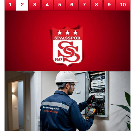
1
2
3
4
5
6
7
8
9
10
Sivasspor’da İki Kritik Sakatlık Şoku
28.07.2026 08:43