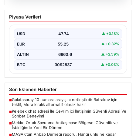
08.08.2026
Kelebek chat adresi İle Çevrim içi
Piyasa Verileri
İletişimin Güvenli Adresi Ve Sohbet
Deneyimi
USD
47.74
▲ +0.18%
Sanal çağında bireylerin kaliteli bir tarzda irtibat
kurması kritik bir önem ifade etmektedir. Halen…
EUR
55.25
▲ +0.32%
ALTIN
6660.6
▲ +2.59%
BTC
3092837
▲ +0.03%
Son Eklenen Haberler
Galatasaray 10 numara arayışını netleştirdi: Batrakov için
■
teklif, Mora kiralık alternatif olarak hazır
Kelebek chat adresi İle Çevrim içi İletişimin Güvenli Adresi Ve
■
Sohbet Deneyimi
Mekke Ortak Savunma Antlaşması: Bölgesel Güvenlik ve
■
İşbirliğinde Yeni Bir Dönem
MASAK’tan Ahbap Derneği raporu. Hangi ünlü ne kadar
■