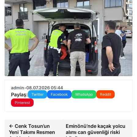
admin
•
08.07.2026 05:44
Paylaş:
Twitter
Facebook
WhatsApp
Reddit
Pinterest
← Cenk Tosun’un
Eminönü’nde kaçak yolcu
Yeni Takımı Resmen
alımı can güvenliği riski