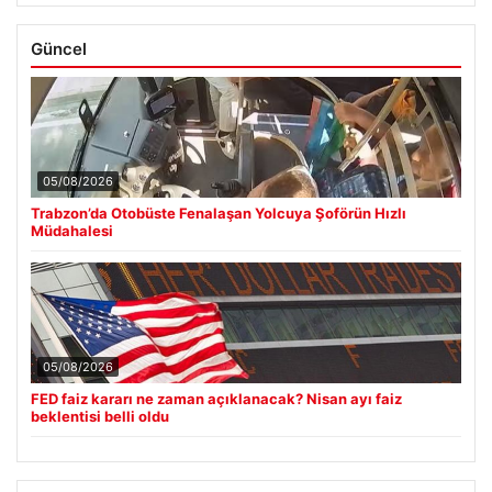
Güncel
05/08/2026
Trabzon’da Otobüste Fenalaşan Yolcuya Şoförün Hızlı
Müdahalesi
05/08/2026
FED faiz kararı ne zaman açıklanacak? Nisan ayı faiz
beklentisi belli oldu