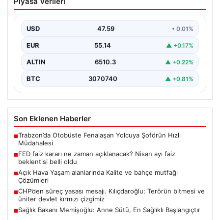
Piyasa Verileri
Nisan ayı faiz beklentisi belli oldu
USD
47.59
• 0.01%
EUR
55.14
▲ +0.17%
ALTIN
6510.3
▲ +0.22%
BTC
3070740
▲ +0.81%
Son Eklenen Haberler
Trabzon’da Otobüste Fenalaşan Yolcuya Şoförün Hızlı
■
Müdahalesi
FED faiz kararı ne zaman açıklanacak? Nisan ayı faiz
■
beklentisi belli oldu
Açık Hava Yaşam alanlarında Kalite ve bahçe mutfağı
■
Çözümleri
CHP’den süreç yasası mesajı. Kılıçdaroğlu: Terörün bitmesi ve
■
üniter devlet kırmızı çizgimiz
Sağlık Bakanı Memişoğlu: Anne Sütü, En Sağlıklı Başlangıçtır
■