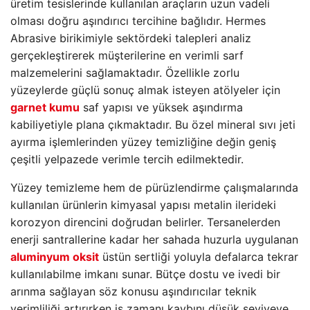
üretim tesislerinde kullanılan araçların uzun vadeli
olması doğru aşındırıcı tercihine bağlıdır. Hermes
Abrasive birikimiyle sektördeki talepleri analiz
gerçekleştirerek müşterilerine en verimli sarf
malzemelerini sağlamaktadır. Özellikle zorlu
yüzeylerde güçlü sonuç almak isteyen atölyeler için
garnet kumu
saf yapısı ve yüksek aşındırma
kabiliyetiyle plana çıkmaktadır. Bu özel mineral sıvı jeti
ayırma işlemlerinden yüzey temizliğine değin geniş
çeşitli yelpazede verimle tercih edilmektedir.
Yüzey temizleme hem de pürüzlendirme çalışmalarında
kullanılan ürünlerin kimyasal yapısı metalin ilerideki
korozyon direncini doğrudan belirler. Tersanelerden
enerji santrallerine kadar her sahada huzurla uygulanan
aluminyum oksit
üstün sertliği yoluyla defalarca tekrar
kullanılabilme imkanı sunar. Bütçe dostu ve ivedi bir
arınma sağlayan söz konusu aşındırıcılar teknik
verimliliği artırırken iş zamanı kaybını düşük seviyeye