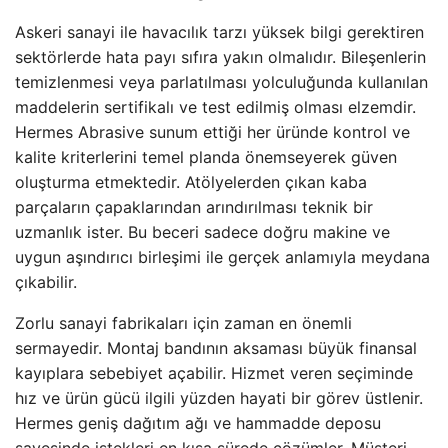
Askeri sanayi ile havacılık tarzı yüksek bilgi gerektiren
sektörlerde hata payı sıfıra yakın olmalıdır. Bileşenlerin
temizlenmesi veya parlatılması yolculuğunda kullanılan
maddelerin sertifikalı ve test edilmiş olması elzemdir.
Hermes Abrasive sunum ettiği her üründe kontrol ve
kalite kriterlerini temel planda önemseyerek güven
oluşturma etmektedir. Atölyelerden çıkan kaba
parçaların çapaklarından arındırılması teknik bir
uzmanlık ister. Bu beceri sadece doğru makine ve
uygun aşındırıcı birleşimi ile gerçek anlamıyla meydana
çıkabilir.
Zorlu sanayi fabrikaları için zaman en önemli
sermayedir. Montaj bandının aksaması büyük finansal
kayıplara sebebiyet açabilir. Hizmet veren seçiminde
hız ve ürün gücü ilgili yüzden hayati bir görev üstlenir.
Hermes geniş dağıtım ağı ve hammadde deposu
sayesinde istekleri en kısa sürede çözümler. Müşteri