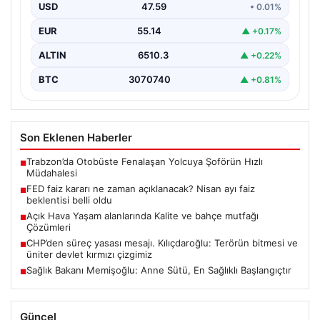
USD
47.59
• 0.01%
EUR
55.14
▲ +0.17%
ALTIN
6510.3
▲ +0.22%
BTC
3070740
▲ +0.81%
Son Eklenen Haberler
Trabzon’da Otobüste Fenalaşan Yolcuya Şoförün Hızlı
■
Müdahalesi
FED faiz kararı ne zaman açıklanacak? Nisan ayı faiz
■
beklentisi belli oldu
Açık Hava Yaşam alanlarında Kalite ve bahçe mutfağı
■
Çözümleri
CHP’den süreç yasası mesajı. Kılıçdaroğlu: Terörün bitmesi ve
■
üniter devlet kırmızı çizgimiz
Sağlık Bakanı Memişoğlu: Anne Sütü, En Sağlıklı Başlangıçtır
■
Güncel