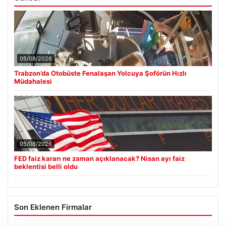
05/08/2026
Trabzon’da Otobüste Fenalaşan Yolcuya Şoförün Hızlı
Müdahalesi
05/08/2026
FED faiz kararı ne zaman açıklanacak? Nisan ayı faiz
beklentisi belli oldu
Son Eklenen Firmalar