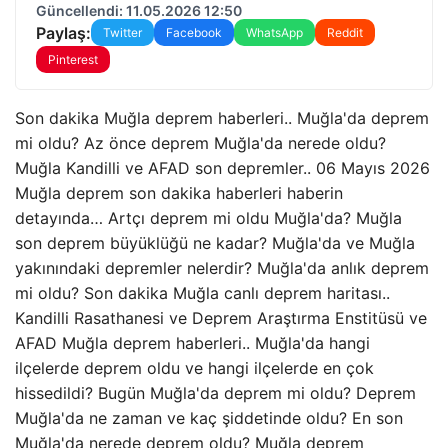
Güncellendi: 11.05.2026 12:50
Paylaş:
Twitter
Facebook
WhatsApp
Reddit
Pinterest
Son dakika Muğla deprem haberleri.. Muğla'da deprem
mi oldu? Az önce deprem Muğla'da nerede oldu?
Muğla Kandilli ve AFAD son depremler.. 06 Mayıs 2026
Muğla deprem son dakika haberleri haberin
detayında… Artçı deprem mi oldu Muğla'da? Muğla
son deprem büyüklüğü ne kadar? Muğla'da ve Muğla
yakınındaki depremler nelerdir? Muğla'da anlık deprem
mi oldu? Son dakika Muğla canlı deprem haritası..
Kandilli Rasathanesi ve Deprem Araştırma Enstitüsü ve
AFAD Muğla deprem haberleri.. Muğla'da hangi
ilçelerde deprem oldu ve hangi ilçelerde en çok
hissedildi? Bugün Muğla'da deprem mi oldu? Deprem
Muğla'da ne zaman ve kaç şiddetinde oldu? En son
Muğla'da nerede deprem oldu? Muğla deprem