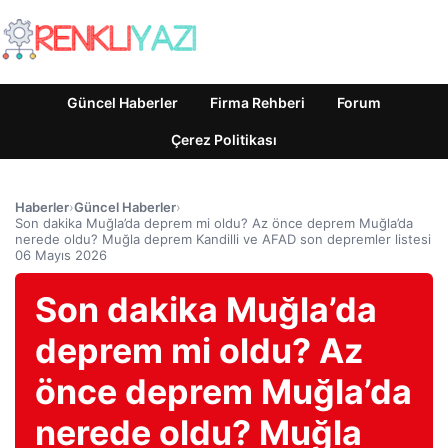
Güncel Haberler
Firma Rehberi
Forum
Çerez Politikası
Haberler
›
Güncel Haberler
›
Son dakika Muğla’da deprem mi oldu? Az önce deprem Muğla’da
nerede oldu? Muğla deprem Kandilli ve AFAD son depremler listesi
06 Mayıs 2026
Son dakika Muğla’da
deprem mi oldu? Az
önce deprem Muğla’da
nerede oldu? Muğla