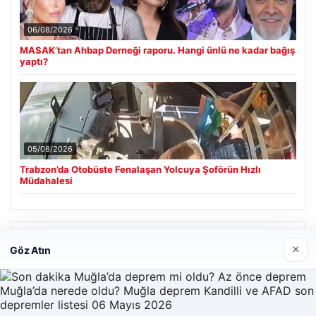
06/08/2026
MASAK’tan Ahbap Derneği raporu. Hangi ünlü ne kadar bağış
yaptı?
05/08/2026
Trabzon’da Otobüste Fenalaşan Yolcuya Şoförün Hızlı
Müdahalesi
Son Eklenen Firmalar
×
Göz Atın