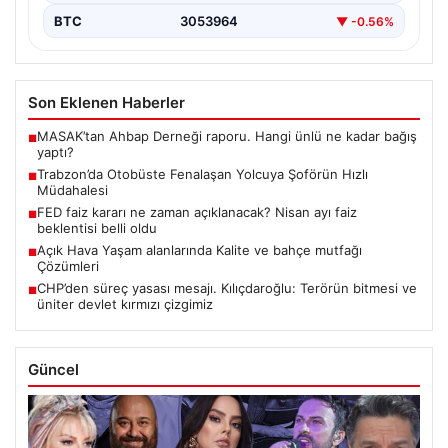
BTC
3053964
▼ -0.56%
Son Eklenen Haberler
MASAK’tan Ahbap Derneği raporu. Hangi ünlü ne kadar bağış
■
yaptı?
Trabzon’da Otobüste Fenalaşan Yolcuya Şoförün Hızlı
■
Müdahalesi
FED faiz kararı ne zaman açıklanacak? Nisan ayı faiz
■
beklentisi belli oldu
Açık Hava Yaşam alanlarında Kalite ve bahçe mutfağı
■
Çözümleri
CHP’den süreç yasası mesajı. Kılıçdaroğlu: Terörün bitmesi ve
■
üniter devlet kırmızı çizgimiz
Güncel