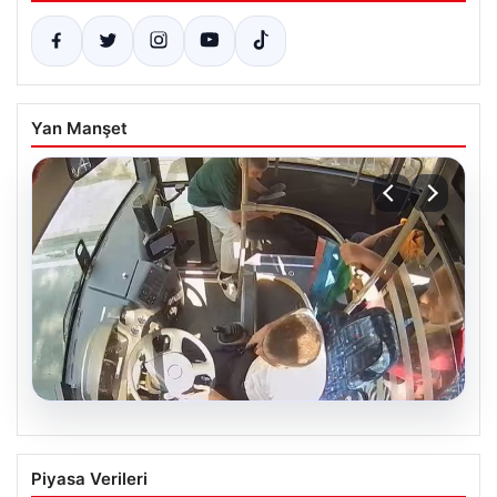
Yan Manşet
05.08.2026
Trabzon’da Otobüste Fenalaşan
Piyasa Verileri
Yolcuya Şoförün Hızlı Müdahalesi