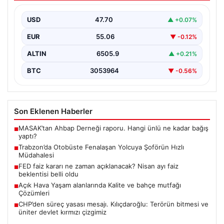
Trabzon’da halk otobüsünde aniden rahatsızlanan 76
yaşındaki yolcu Hasan Öner’in hayatı, şoför Sinan
USD
47.70
▲ +0.07%
Erdoğan’ın…
EUR
55.06
▼ -0.12%
ALTIN
6505.9
▲ +0.21%
BTC
3053964
▼ -0.56%
Son Eklenen Haberler
MASAK’tan Ahbap Derneği raporu. Hangi ünlü ne kadar bağış
■
yaptı?
Trabzon’da Otobüste Fenalaşan Yolcuya Şoförün Hızlı
■
Müdahalesi
FED faiz kararı ne zaman açıklanacak? Nisan ayı faiz
■
beklentisi belli oldu
Açık Hava Yaşam alanlarında Kalite ve bahçe mutfağı
■
Çözümleri
CHP’den süreç yasası mesajı. Kılıçdaroğlu: Terörün bitmesi ve
■
üniter devlet kırmızı çizgimiz