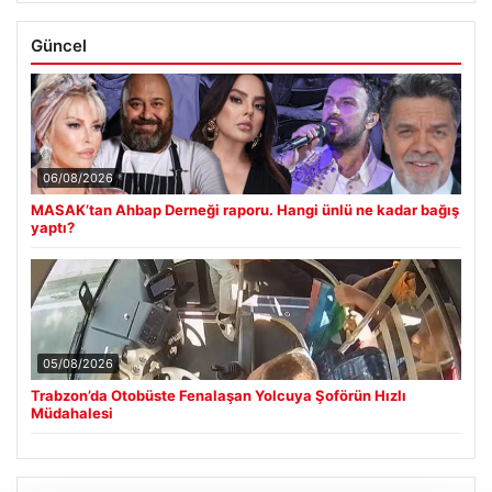
Güncel
06/08/2026
MASAK’tan Ahbap Derneği raporu. Hangi ünlü ne kadar bağış
yaptı?
05/08/2026
Trabzon’da Otobüste Fenalaşan Yolcuya Şoförün Hızlı
Müdahalesi