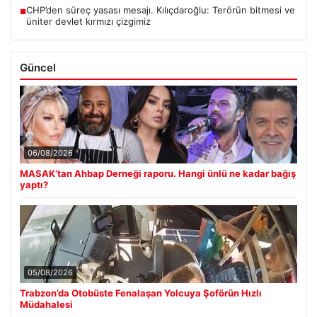
CHP’den süreç yasası mesajı. Kılıçdaroğlu: Terörün bitmesi ve
■
üniter devlet kırmızı çizgimiz
Güncel
06/08/2026
MASAK’tan Ahbap Derneği raporu. Hangi ünlü ne kadar bağış
yaptı?
05/08/2026
Trabzon’da Otobüste Fenalaşan Yolcuya Şoförün Hızlı
Müdahalesi