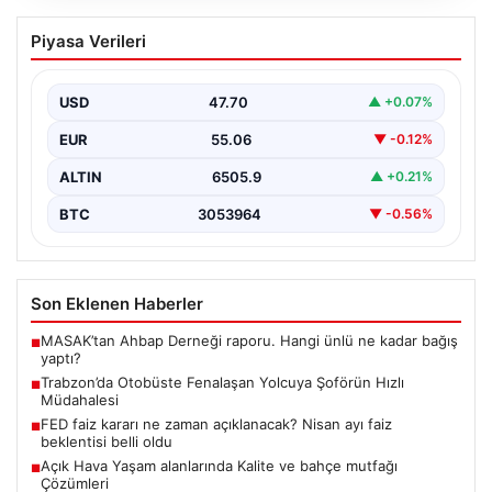
Trabzon’da Otobüste Fenalaşan
Piyasa Verileri
Yolcuya Şoförün Hızlı Müdahalesi
Trabzon’da halk otobüsünde aniden rahatsızlanan 76
yaşındaki yolcu Hasan Öner’in hayatı, şoför Sinan
USD
47.70
▲ +0.07%
Erdoğan’ın…
EUR
55.06
▼ -0.12%
ALTIN
6505.9
▲ +0.21%
BTC
3053964
▼ -0.56%
Son Eklenen Haberler
MASAK’tan Ahbap Derneği raporu. Hangi ünlü ne kadar bağış
■
yaptı?
Trabzon’da Otobüste Fenalaşan Yolcuya Şoförün Hızlı
■
Müdahalesi
FED faiz kararı ne zaman açıklanacak? Nisan ayı faiz
■
beklentisi belli oldu
Açık Hava Yaşam alanlarında Kalite ve bahçe mutfağı
■
Çözümleri