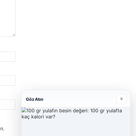
×
Göz Atın
n.