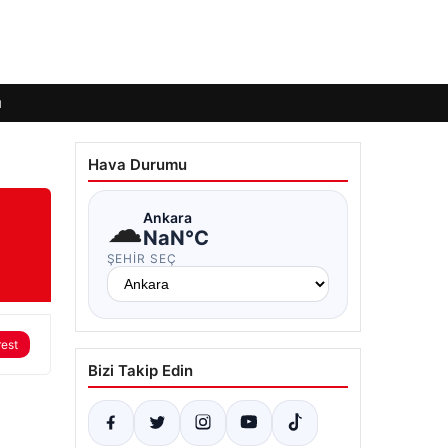
ı
Hava Durumu
☁
Ankara
NaN°C
ŞEHIR SEÇ
rest
Bizi Takip Edin