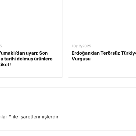
5
10/12/2025
umaklı’dan uyarı: Son
Erdoğan’dan Terörsüz Türkiy
a tarihi dolmuş ürünlere
Vurgusu
tiket!
nlar
*
ile işaretlenmişlerdir