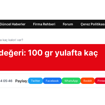
Güncel Haberler
Firma Rehberi
Forum
Çerez Politikas
a kaç kalori var?
değeri: 100 gr yulafta kaç
Paylaş:
24 05:46
Twitter
Facebook
WhatsApp
Reddit
Pinte