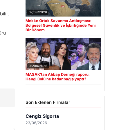
07/08/2026
ilir.
Mekke Ortak Savunma Antlaşması:
Bölgesel Güvenlik ve İşbirliğinde Yeni
Bir Dönem
ürü
06/08/2026
MASAK’tan Ahbap Derneği raporu.
Hangi ünlü ne kadar bağış yaptı?
Son Eklenen Firmalar
Cengiz Sigorta
23/06/2026