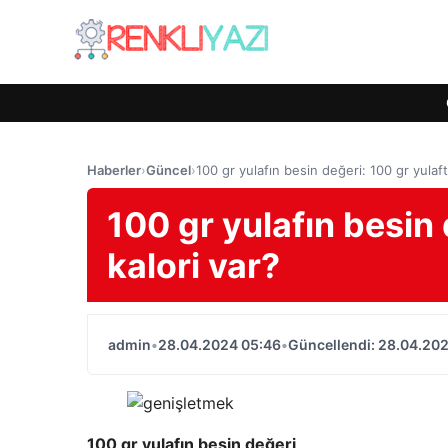
Haberler
›
Güncel
›
100 gr yulafın besin değeri: 100 gr yulaft
100 gr yulafın besin 
kalori var?
admin
•
28.04.2024 05:46
•
Güncellendi: 28.04.20
100 gr yulafın besin değeri