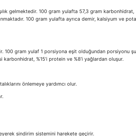
şılık gelmektedir. 100 gram yulafta 57,3 gram karbonhidrat, 
lunmaktadır. 100 gram yulafta ayrıca demir, kalsiyum ve po
rir. 100 gram yulaf 1 porsiyona eşit olduğundan porsiyonu ş
si karbonhidrat, %15’i protein ve %8’i yağlardan oluşur.
stalıklarını önlemeye yardımcı olur.
r.
eyerek sindirim sistemini harekete geçirir.