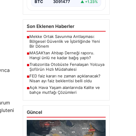
BTC
3091477
▲ +1.23%
Son Eklenen Haberler
Mekke Ortak Savunma Antlaşması:
■
Bölgesel Güvenlik ve İşbirliğinde Yeni
Bir Dönem
MASAK’tan Ahbap Derneği raporu.
■
Hangi ünlü ne kadar bağış yaptı?
Trabzon’da Otobüste Fenalaşan Yolcuya
■
Şoförün Hızlı Müdahalesi
yrıca
FED faiz kararı ne zaman açıklanacak?
■
Nisan ayı faiz beklentisi belli oldu
Açık Hava Yaşam alanlarında Kalite ve
■
bahçe mutfağı Çözümleri
durum
gluteni
Güncel