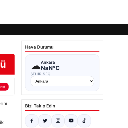
ı
Hava Durumu
dü
☁
Ankara
NaN°C
ŞEHIR SEÇ
rest
rini
Bizi Takip Edin
ik