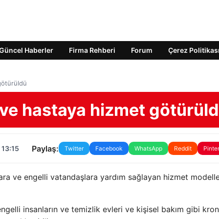
Güncel Haberler
Firma Rehberi
Forum
Çerez Politikas
götürüldü
i ve hastaya hizmet götürül
Paylaş:
 13:15
Twitter
Facebook
WhatsApp
Reddit
Pinte
lara ve engelli vatandaşlara yardım sağlayan hizmet modelle
gelli insanların ve temizlik evleri ve kişisel bakım gibi kron