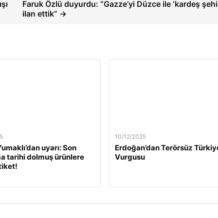
ışı
Faruk Özlü duyurdu: “Gazze’yi Düzce ile ‘kardeş şehi
ilan ettik” →
5
10/12/2025
umaklı’dan uyarı: Son
Erdoğan’dan Terörsüz Türkiy
a tarihi dolmuş ürünlere
Vurgusu
tiket!