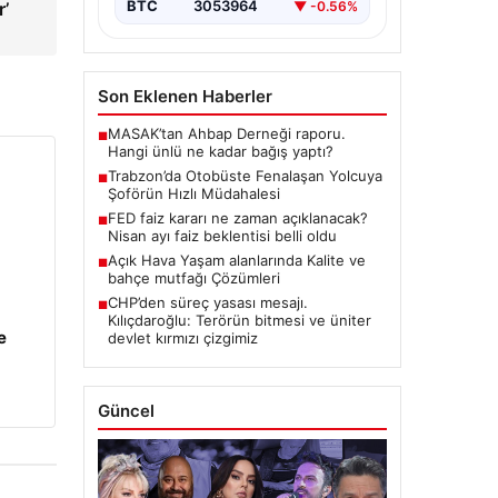
BTC
3053964
▼ -0.56%
r’
Son Eklenen Haberler
MASAK’tan Ahbap Derneği raporu.
■
Hangi ünlü ne kadar bağış yaptı?
Trabzon’da Otobüste Fenalaşan Yolcuya
■
Şoförün Hızlı Müdahalesi
FED faiz kararı ne zaman açıklanacak?
■
Nisan ayı faiz beklentisi belli oldu
Açık Hava Yaşam alanlarında Kalite ve
■
bahçe mutfağı Çözümleri
CHP’den süreç yasası mesajı.
■
Kılıçdaroğlu: Terörün bitmesi ve üniter
e
devlet kırmızı çizgimiz
Güncel