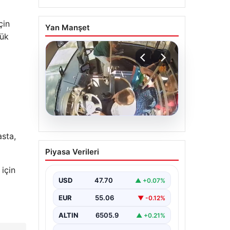
çin
Yan Manşet
lük
05.08.2026
asta,
Trabzon’da Otobüste
Piyasa Verileri
Fenalaşan Yolcuya
Şoförün Hızlı
için
Müdahalesi
USD
47.70
▲ +0.07%
Trabzon’da halk otobüsünde
EUR
55.06
▼ -0.12%
aniden rahatsızlanan 76 yaşındaki
yolcu Hasan Öner’in hayatı, şoför
ALTIN
6505.9
▲ +0.21%
Sinan Erdoğan’ın…