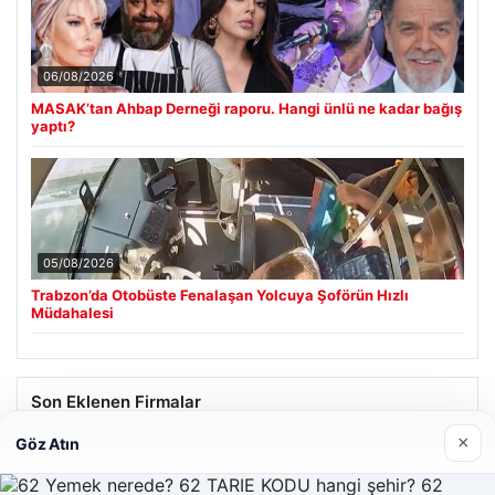
06/08/2026
MASAK’tan Ahbap Derneği raporu. Hangi ünlü ne kadar bağış
yaptı?
05/08/2026
Trabzon’da Otobüste Fenalaşan Yolcuya Şoförün Hızlı
Müdahalesi
Son Eklenen Firmalar
×
Göz Atın