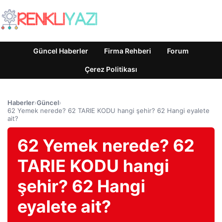
Güncel Haberler
Firma Rehberi
Forum
Çerez Politikası
Haberler
›
Güncel
›
62 Yemek nerede? 62 TARIE KODU hangi şehir? 62 Hangi eyalete
ait?
62 Yemek nerede? 62
TARIE KODU hangi
şehir? 62 Hangi
eyalete ait?