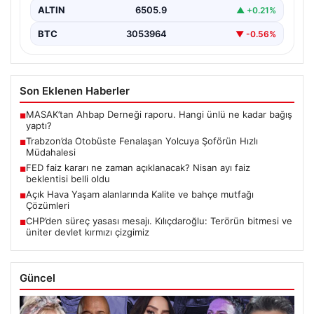
ALTIN
6505.9
▲ +0.21%
BTC
3053964
▼ -0.56%
Son Eklenen Haberler
MASAK’tan Ahbap Derneği raporu. Hangi ünlü ne kadar bağış
■
yaptı?
Trabzon’da Otobüste Fenalaşan Yolcuya Şoförün Hızlı
■
Müdahalesi
FED faiz kararı ne zaman açıklanacak? Nisan ayı faiz
■
beklentisi belli oldu
Açık Hava Yaşam alanlarında Kalite ve bahçe mutfağı
■
Çözümleri
CHP’den süreç yasası mesajı. Kılıçdaroğlu: Terörün bitmesi ve
■
üniter devlet kırmızı çizgimiz
Güncel