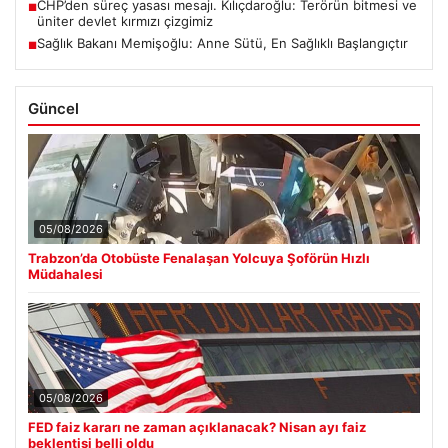
CHP’den süreç yasası mesajı. Kılıçdaroğlu: Terörün bitmesi ve
■
üniter devlet kırmızı çizgimiz
Sağlık Bakanı Memişoğlu: Anne Sütü, En Sağlıklı Başlangıçtır
■
Güncel
05/08/2026
Trabzon’da Otobüste Fenalaşan Yolcuya Şoförün Hızlı
Müdahalesi
05/08/2026
FED faiz kararı ne zaman açıklanacak? Nisan ayı faiz
beklentisi belli oldu