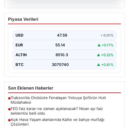
05.08.2026
FED faiz kararı ne zaman açıklanacak?
Piyasa Verileri
Nisan ayı faiz beklentisi belli oldu
USD
47.59
• 0.01%
EUR
55.14
▲ +0.17%
ALTIN
6510.3
▲ +0.22%
BTC
3070740
▲ +0.81%
Son Eklenen Haberler
Trabzon’da Otobüste Fenalaşan Yolcuya Şoförün Hızlı
■
Müdahalesi
FED faiz kararı ne zaman açıklanacak? Nisan ayı faiz
■
beklentisi belli oldu
Açık Hava Yaşam alanlarında Kalite ve bahçe mutfağı
■
Çözümleri