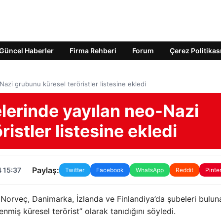
Güncel Haberler
Firma Rehberi
Forum
Çerez Politikas
Nazi grubunu küresel teröristler listesine ekledi
lerinde yayılan neo-Nazi
istler listesine ekledi
Paylaş:
 15:37
Twitter
Facebook
WhatsApp
Reddit
Pinte
 Norveç, Danimarka, İzlanda ve Finlandiya’da şubeleri bulun
enmiş küresel terörist” olarak tanıdığını söyledi.