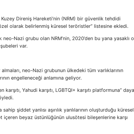
uzey Direniş Hareketi’nin (NRM) bir güvenlik tehdidi
el olarak belirlenmiş küresel teröristler” listesine ekledi.
yük neo-Nazi grubu olan NRM’nin, 2020’den bu yana yasaklı 
şubeleri var.
er almaları, neo-Nazi grubunun ülkedeki tüm varlıklarının
ının engelleneceği anlamına geliyor.
n karşıtı, Yahudi karşıtı, LGBTQI+ karşıtı platformuna” day
yledi.
ahip şiddet yanlısı aşırılık yanlılarının oluşturduğu küresel
t içeren beyaz üstünlüğünün ulusötesi bileşenlerine karşı