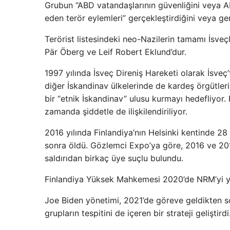
Grubun “ABD vatandaşlarının güvenliğini veya ABD
eden terör eylemleri” gerçekleştirdiğini veya ge
Terörist listesindeki neo-Nazilerin tamamı İsveçl
Pär Öberg ve Leif Robert Eklund’dur.
1997 yılında İsveç Direniş Hareketi olarak İsveç
diğer İskandinav ülkelerinde de kardeş örgütleri
bir “etnik İskandinav” ulusu kurmayı hedefliyor. 
zamanda şiddetle de ilişkilendiriliyor.
2016 yılında Finlandiya’nın Helsinki kentinde 2
sonra öldü. Gözlemci Expo’ya göre, 2016 ve 2017
saldırıdan birkaç üye suçlu bulundu.
Finlandiya Yüksek Mahkemesi 2020’de NRM’yi y
Joe Biden yönetimi, 2021’de göreve geldikten s
grupların tespitini de içeren bir strateji geliştirdi