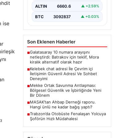
ehdit
önem ifade etmektedir. Halen…
ALTIN
6660.6
▲ +2.59%
BTC
3092837
▲ +0.03%
m ise
Son Eklenen Haberler
ar
irleşik
Galatasaray 10 numara arayışını
■
netleştirdi: Batrakov için teklif, Mora
ynı
kiralık alternatif olarak hazır
Kelebek chat adresi İle Çevrim içi
■
İletişimin Güvenli Adresi Ve Sohbet
Deneyimi
an
Mekke Ortak Savunma Antlaşması:
■
Bölgesel Güvenlik ve İşbirliğinde Yeni
Bir Dönem
MASAK’tan Ahbap Derneği raporu.
■
Hangi ünlü ne kadar bağış yaptı?
Trabzon’da Otobüste Fenalaşan Yolcuya
■
Şoförün Hızlı Müdahalesi
ı