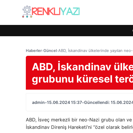
Haberler
›
Güncel
›
ABD, İskandinav ülkelerinde yayılan neo-
ABD, İskandinav ülke
grubunu küresel terör
admin
•
15.06.2024 15:37
•
Güncellendi: 15.06.2024
ABD, İsveç merkezli bir neo-Nazi grubu olan ve
İskandinav Direniş Hareketi’ni “özel olarak belirl