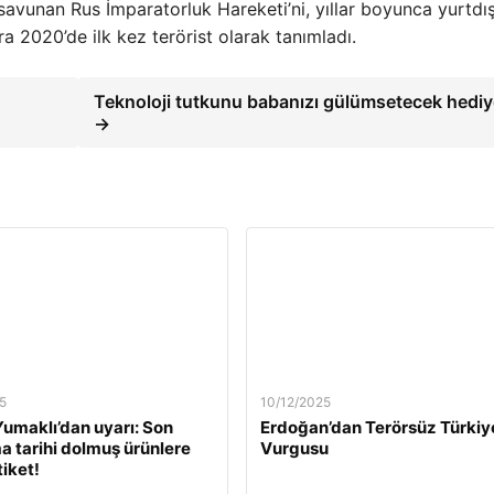
savunan Rus İmparatorluk Hareketi’ni, yıllar boyunca yurtdı
ra 2020’de ilk kez terörist olarak tanımladı.
Teknoloji tutkunu babanızı gülümsetecek hediy
→
5
10/12/2025
umaklı’dan uyarı: Son
Erdoğan’dan Terörsüz Türkiy
a tarihi dolmuş ürünlere
Vurgusu
tiket!