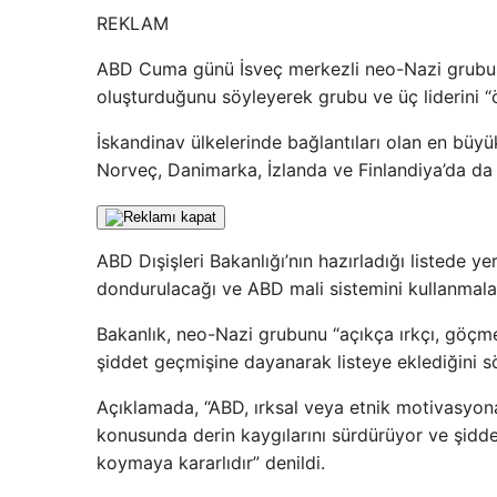
REKLAM
ABD Cuma günü İsveç merkezli neo-Nazi grubu K
oluşturduğunu söyleyerek grubu ve üç liderini “öz
İskandinav ülkelerinde bağlantıları olan en bü
Norveç, Danimarka, İzlanda ve Finlandiya’da da 
ABD Dışişleri Bakanlığı’nın hazırladığı listede y
dondurulacağı ve ABD mali sistemini kullanmalar
Bakanlık, neo-Nazi grubunu “açıkça ırkçı, göçme
şiddet geçmişine dayanarak listeye eklediğini sö
Açıklamada, “ABD, ırksal veya etnik motivasyona s
konusunda derin kaygılarını sürdürüyor ve şidde
koymaya kararlıdır” denildi.