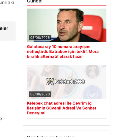
Güncel
şındaki
eler
08/08/2026
Galatasaray 10 numara arayışını
netleştirdi: Batrakov için teklif, Mora
kiralık alternatif olarak hazır
08/08/2026
Kelebek chat adresi İle Çevrim içi
İletişimin Güvenli Adresi Ve Sohbet
Deneyimi
e