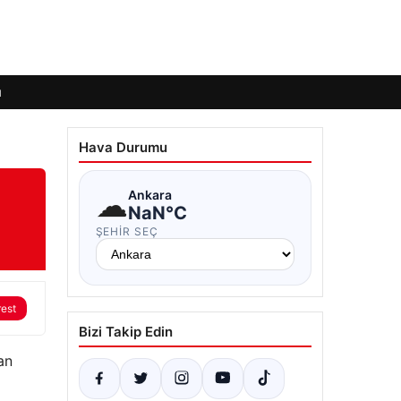
ı
Hava Durumu
☁
Ankara
NaN°C
ŞEHIR SEÇ
rest
Bizi Takip Edin
an