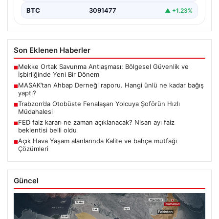
BTC
3091477
▲ +1.23%
Son Eklenen Haberler
Mekke Ortak Savunma Antlaşması: Bölgesel Güvenlik ve
■
İşbirliğinde Yeni Bir Dönem
MASAK’tan Ahbap Derneği raporu. Hangi ünlü ne kadar bağış
■
yaptı?
Trabzon’da Otobüste Fenalaşan Yolcuya Şoförün Hızlı
■
Müdahalesi
FED faiz kararı ne zaman açıklanacak? Nisan ayı faiz
■
beklentisi belli oldu
Açık Hava Yaşam alanlarında Kalite ve bahçe mutfağı
■
Çözümleri
Güncel