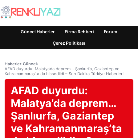
Güncel Haberler
Firma Rehberi
Forum
Çerez Politikası
Haberler
›
Güncel
›
AFAD duyurdu: Malatya’da deprem… Şanlıurfa, Gaziantep ve
Kahramanmaraş’ta da hissedildi – Son Dakika Türkiye Haberleri
AFAD duyurdu:
Malatya’da deprem…
Şanlıurfa, Gaziantep
ve Kahramanmaraş’ta