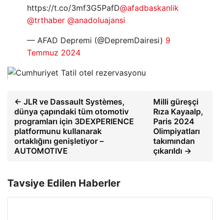
https://t.co/3mf3G5PafD
@afadbaskanlik
@trthaber
@anadoluajansi
— AFAD Depremi (@DepremDairesi)
9
Temmuz 2024
← JLR ve Dassault Systèmes,
Milli güreşçi
dünya çapındaki tüm otomotiv
Rıza Kayaalp,
programları için 3DEXPERIENCE
Paris 2024
platformunu kullanarak
Olimpiyatları
ortaklığını genişletiyor –
takımından
AUTOMOTIVE
çıkarıldı →
Tavsiye Edilen Haberler