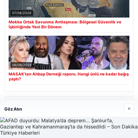
07/08/2026
Mekke Ortak Savunma Antlaşması: Bölgesel Güvenlik ve
İşbirliğinde Yeni Bir Dönem
06/08/2026
MASAK’tan Ahbap Derneği raporu. Hangi ünlü ne kadar bağış
yaptı?
Son Eklenen Firmalar
×
Göz Atın