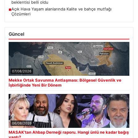
beklentisi belli oldu
Açık Hava Yaşam alanlarında Kalite ve bahçe mutfağı
■
Çözümleri
Güncel
07/08/2026
Mekke Ortak Savunma Antlaşması: Bölgesel Güvenlik ve
İşbirliğinde Yeni Bir Dönem
06/08/2026
MASAK’tan Ahbap Derneği raporu. Hangi ünlü ne kadar bağış
yaptı?