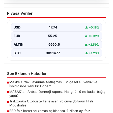
06.08.2026
MASAK’tan Ahbap Derneği raporu.
Piyasa Verileri
Hangi ünlü ne kadar bağış yaptı?
{“title”: “MASAK’tan Ahbap Derneği Raporu: Ünlülerin
Bağışları ve Paranın Akibeti”, “content”: “ Son
USD
47.74
▲ +0.18%
dönemde…
EUR
55.25
▲ +0.32%
ALTIN
6660.6
▲ +2.59%
BTC
3091477
▲ +1.23%
Son Eklenen Haberler
Mekke Ortak Savunma Antlaşması: Bölgesel Güvenlik ve
■
İşbirliğinde Yeni Bir Dönem
MASAK’tan Ahbap Derneği raporu. Hangi ünlü ne kadar bağış
■
yaptı?
Trabzon’da Otobüste Fenalaşan Yolcuya Şoförün Hızlı
■
Müdahalesi
FED faiz kararı ne zaman açıklanacak? Nisan ayı faiz
■