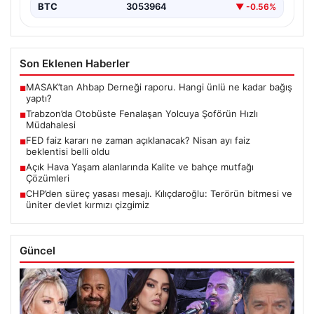
BTC
3053964
▼ -0.56%
Son Eklenen Haberler
MASAK’tan Ahbap Derneği raporu. Hangi ünlü ne kadar bağış
■
yaptı?
Trabzon’da Otobüste Fenalaşan Yolcuya Şoförün Hızlı
■
Müdahalesi
FED faiz kararı ne zaman açıklanacak? Nisan ayı faiz
■
beklentisi belli oldu
Açık Hava Yaşam alanlarında Kalite ve bahçe mutfağı
■
Çözümleri
CHP’den süreç yasası mesajı. Kılıçdaroğlu: Terörün bitmesi ve
■
üniter devlet kırmızı çizgimiz
Güncel