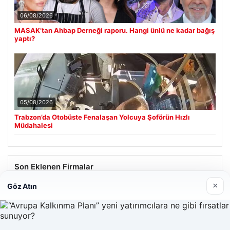
06/08/2026
MASAK’tan Ahbap Derneği raporu. Hangi ünlü ne kadar bağış
yaptı?
05/08/2026
Trabzon’da Otobüste Fenalaşan Yolcuya Şoförün Hızlı
Müdahalesi
Son Eklenen Firmalar
×
Göz Atın