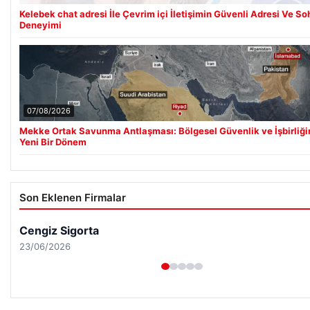
Kelebek chat adresi İle Çevrim içi İletişimin Güvenli Adresi Ve So
Deneyimi
07/08/2026
Mekke Ortak Savunma Antlaşması: Bölgesel Güvenlik ve İşbirliğ
Yeni Bir Dönem
Son Eklenen Firmalar