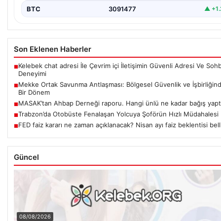
BTC
3091477
▲ +1
Son Eklenen Haberler
Kelebek chat adresi İle Çevrim içi İletişimin Güvenli Adresi Ve Soh
■
Deneyimi
Mekke Ortak Savunma Antlaşması: Bölgesel Güvenlik ve İşbirliğin
■
Bir Dönem
MASAK’tan Ahbap Derneği raporu. Hangi ünlü ne kadar bağış yapt
■
Trabzon’da Otobüste Fenalaşan Yolcuya Şoförün Hızlı Müdahalesi
■
FED faiz kararı ne zaman açıklanacak? Nisan ayı faiz beklentisi bell
■
Güncel
08/08/2026