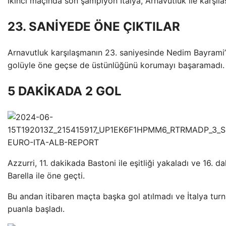
ikinci maçında son şampiyon İtalya, Arnavutluk ile karşılaş
23. SANİYEDE ÖNE ÇIKTILAR
Arnavutluk karşılaşmanın 23. saniyesinde Nedim Bayrami’
golüyle öne geçse de üstünlüğünü korumayı başaramadı.
5 DAKİKADA 2 GOL
Azzurri, 11. dakikada Bastoni ile eşitliği yakaladı ve 16. d
Barella ile öne geçti.
Bu andan itibaren maçta başka gol atılmadı ve İtalya tur
puanla başladı.