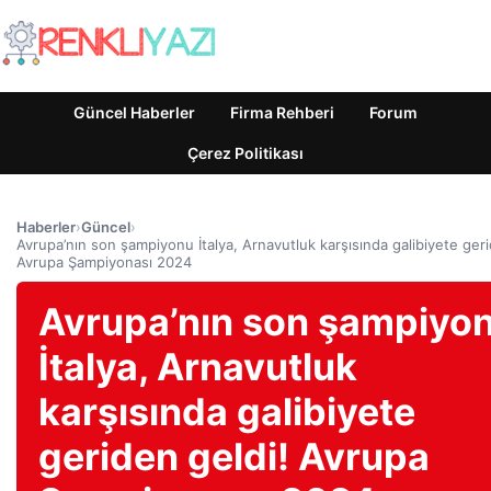
Güncel Haberler
Firma Rehberi
Forum
Çerez Politikası
Haberler
›
Güncel
›
Avrupa’nın son şampiyonu İtalya, Arnavutluk karşısında galibiyete geri
Avrupa Şampiyonası 2024
Avrupa’nın son şampiyo
İtalya, Arnavutluk
karşısında galibiyete
geriden geldi! Avrupa