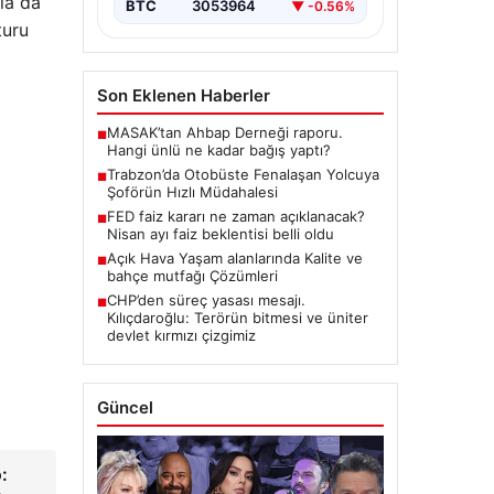
la da
BTC
3053964
▼ -0.56%
turu
Son Eklenen Haberler
MASAK’tan Ahbap Derneği raporu.
■
Hangi ünlü ne kadar bağış yaptı?
Trabzon’da Otobüste Fenalaşan Yolcuya
■
Şoförün Hızlı Müdahalesi
FED faiz kararı ne zaman açıklanacak?
■
Nisan ayı faiz beklentisi belli oldu
Açık Hava Yaşam alanlarında Kalite ve
■
bahçe mutfağı Çözümleri
CHP’den süreç yasası mesajı.
■
Kılıçdaroğlu: Terörün bitmesi ve üniter
devlet kırmızı çizgimiz
Güncel
: