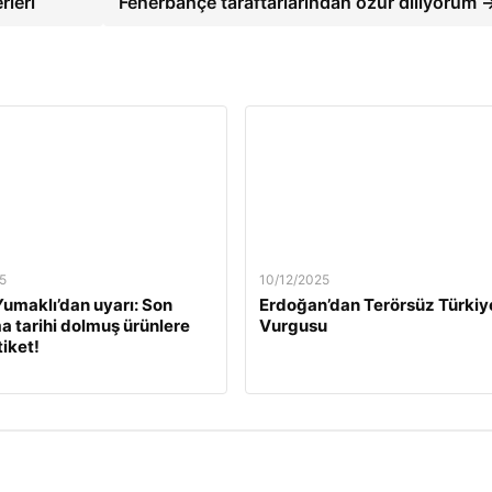
rleri
Fenerbahçe taraftarlarından özür diliyorum 
5
10/12/2025
umaklı’dan uyarı: Son
Erdoğan’dan Terörsüz Türkiy
a tarihi dolmuş ürünlere
Vurgusu
tiket!