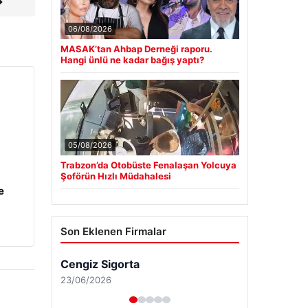
→
06/08/2026
MASAK’tan Ahbap Derneği raporu.
Hangi ünlü ne kadar bağış yaptı?
05/08/2026
Trabzon’da Otobüste Fenalaşan Yolcuya
Şoförün Hızlı Müdahalesi
e
Son Eklenen Firmalar
Cengiz Sigorta
23/06/2026