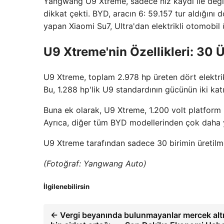
Yangwang U9 Xtreme, sadece hız kaydı ile deği
dikkat çekti. BYD, aracın 6: 59.157 tur aldığını
yapan Xiaomi Su7, Ultra'dan elektrikli otomobil ü
U9 Xtreme'nin Özellikleri: 30 Ü
U9 Xtreme, toplam 2.978 hp üreten dört elektri
Bu, 1.288 hp'lik U9 standardının gücünün iki kat
Buna ek olarak, U9 Xtreme, 1.200 volt platform k
Ayrıca, diğer tüm BYD modellerinden çok daha yo
U9 Xtreme tarafından sadece 30 birimin üretilme
(Fotoğraf: Yangwang Auto)
İlgilenebilirsin
← Vergi beyanında bulunmayanlar mercek alt