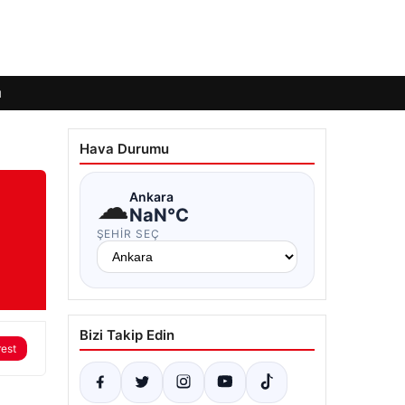
ı
Hava Durumu
☁
Ankara
NaN°C
ŞEHIR SEÇ
Bizi Takip Edin
rest
.