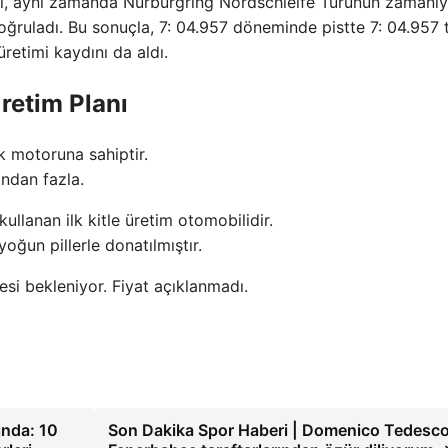
l, aynı zamanda Nürburgring Nordschleife Turunun zamanıy
 doğruladı. Bu sonuçla, 7: 04.957 döneminde pistte 7: 04.957 
retimi kaydını da aldı.
retim Planı
k motoruna sahiptir.
ından fazla.
ullanan ilk kitle üretim otomobilidir.
ğun pillerle donatılmıştır.
si bekleniyor. Fiyat açıklanmadı.
ında: 10
Son Dakika Spor Haberi | Domenico Tedesco