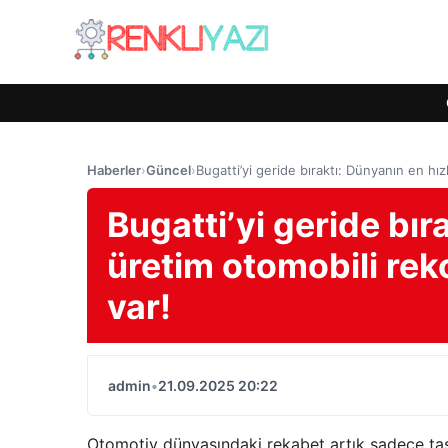
Haberler
›
Güncel
›
Bugatti’yi geride bıraktı: Dünyanın en hız
Bugatti’yi geride bıra
üretim otomobili reko
var!
admin
•
21.09.2025 20:22
Otomotiv dünyasındaki rekabet artık sadece tasar