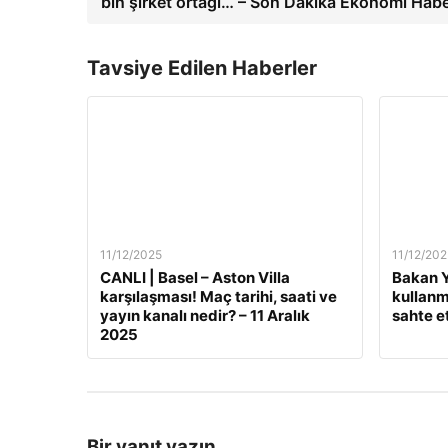
bin şirket ortağı… – Son Dakika Ekonomi Habe
Tavsiye Edilen Haberler
11/12/2025
11/12/202
CANLI | Basel – Aston Villa
Bakan Y
karşılaşması! Maç tarihi, saati ve
kullanm
yayın kanalı nedir? – 11 Aralık
sahte e
2025
Bir yanıt yazın