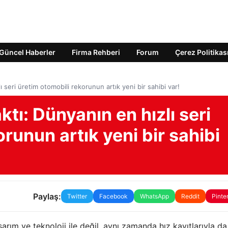
Güncel Haberler
Firma Rehberi
Forum
Çerez Politikas
lı seri üretim otomobili rekorunun artık yeni bir sahibi var!
ktı: Dünyanın en hızlı seri
runun artık yeni bir sahibi
Paylaş:
Twitter
Facebook
WhatsApp
Reddit
Pinte
ım ve teknoloji ile değil, aynı zamanda hız kayıtlarıyla da