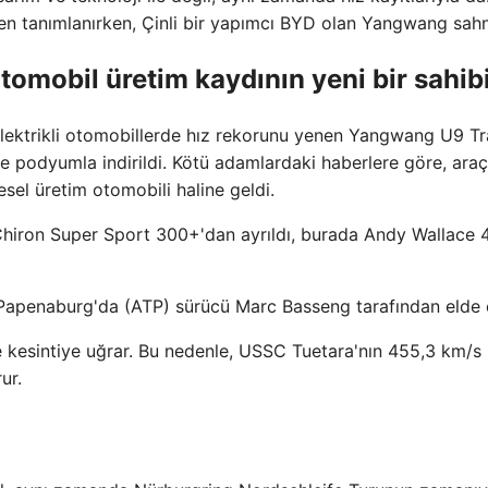
yeniden tanımlanırken, Çinli bir yapımcı BYD olan Yangwang sah
otomobil üretim kaydının yeni bir sahib
elektrikli otomobillerde hız rekorunu yenen Yangwang U9 T
ve podyumla indirildi. Kötü adamlardaki haberlere göre, araç
esel üretim otomobili haline geldi.
hiron Super Sport 300+'dan ayrıldı, burada Andy Wallace 
apenaburg'da (ATP) sürücü Marc Basseng tarafından elde e
de kesintiye uğrar. Bu nedenle, USSC Tuetara'nın 455,3 km/s
ur.