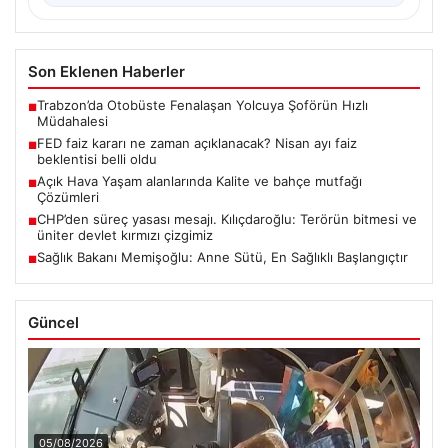
Son Eklenen Haberler
Trabzon’da Otobüste Fenalaşan Yolcuya Şoförün Hızlı
■
Müdahalesi
FED faiz kararı ne zaman açıklanacak? Nisan ayı faiz
■
beklentisi belli oldu
Açık Hava Yaşam alanlarında Kalite ve bahçe mutfağı
■
Çözümleri
CHP’den süreç yasası mesajı. Kılıçdaroğlu: Terörün bitmesi ve
■
üniter devlet kırmızı çizgimiz
Sağlık Bakanı Memişoğlu: Anne Sütü, En Sağlıklı Başlangıçtır
■
Güncel
05/08/2026