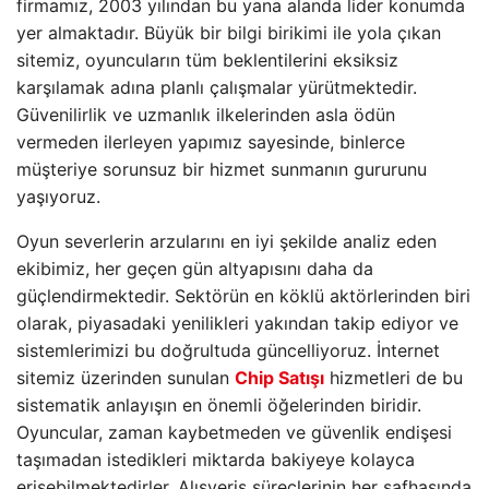
firmamız, 2003 yılından bu yana alanda lider konumda
yer almaktadır. Büyük bir bilgi birikimi ile yola çıkan
sitemiz, oyuncuların tüm beklentilerini eksiksiz
karşılamak adına planlı çalışmalar yürütmektedir.
Güvenilirlik ve uzmanlık ilkelerinden asla ödün
vermeden ilerleyen yapımız sayesinde, binlerce
müşteriye sorunsuz bir hizmet sunmanın gururunu
yaşıyoruz.
Oyun severlerin arzularını en iyi şekilde analiz eden
ekibimiz, her geçen gün altyapısını daha da
güçlendirmektedir. Sektörün en köklü aktörlerinden biri
olarak, piyasadaki yenilikleri yakından takip ediyor ve
sistemlerimizi bu doğrultuda güncelliyoruz. İnternet
sitemiz üzerinden sunulan
Chip Satışı
hizmetleri de bu
sistematik anlayışın en önemli öğelerinden biridir.
Oyuncular, zaman kaybetmeden ve güvenlik endişesi
taşımadan istedikleri miktarda bakiyeye kolayca
erişebilmektedirler. Alışveriş süreçlerinin her safhasında