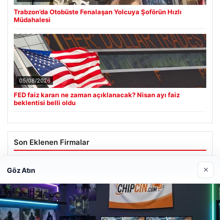
Trabzon’da Otobüste Fenalaşan Yolcuya Şoförün Hızlı
Müdahalesi
05/08/2026
FED faiz kararı ne zaman açıklanacak? Nisan ayı faiz
beklentisi belli oldu
Son Eklenen Firmalar
Hastaş Beton
×
Göz Atın
26/05/2026