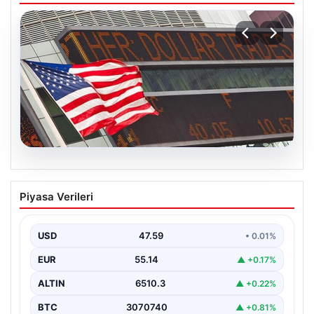
05.08.2026
FED faiz kararı ne zaman açıklanacak?
Piyasa Verileri
Nisan ayı faiz beklentisi belli oldu
USD
47.59
• 0.01%
EUR
55.14
▲ +0.17%
ALTIN
6510.3
▲ +0.22%
BTC
3070740
▲ +0.81%