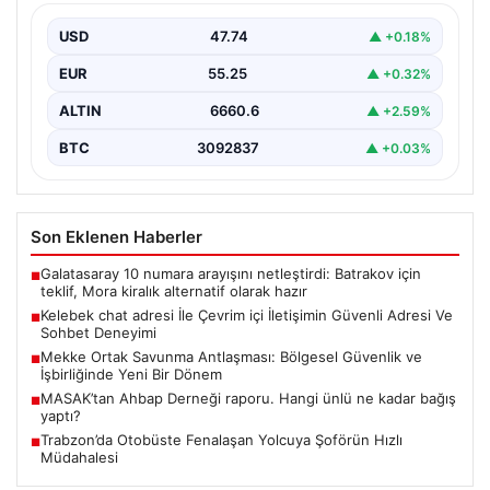
Deneyimi
USD
47.74
▲ +0.18%
Sanal çağında bireylerin kaliteli bir tarzda irtibat kurması
kritik bir önem ifade etmektedir. Halen…
EUR
55.25
▲ +0.32%
ALTIN
6660.6
▲ +2.59%
BTC
3092837
▲ +0.03%
Son Eklenen Haberler
Galatasaray 10 numara arayışını netleştirdi: Batrakov için
■
teklif, Mora kiralık alternatif olarak hazır
Kelebek chat adresi İle Çevrim içi İletişimin Güvenli Adresi Ve
■
Sohbet Deneyimi
Mekke Ortak Savunma Antlaşması: Bölgesel Güvenlik ve
■
İşbirliğinde Yeni Bir Dönem
MASAK’tan Ahbap Derneği raporu. Hangi ünlü ne kadar bağış
■
yaptı?
Trabzon’da Otobüste Fenalaşan Yolcuya Şoförün Hızlı
■
Müdahalesi