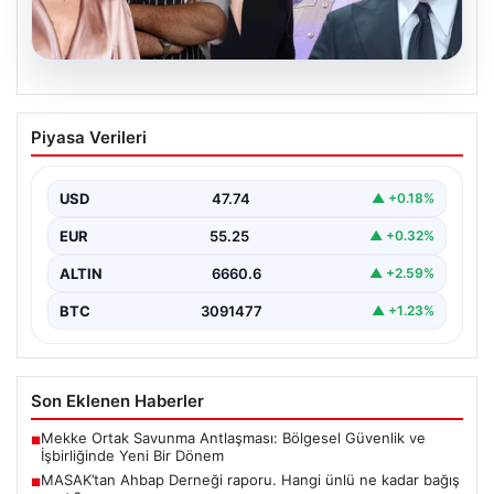
06.08.2026
MASAK’tan Ahbap Derneği raporu.
Piyasa Verileri
Hangi ünlü ne kadar bağış yaptı?
{“title”: “MASAK’tan Ahbap Derneği Raporu: Ünlülerin
Bağışları ve Paranın Akibeti”, “content”: “ Son
USD
47.74
▲ +0.18%
dönemde…
EUR
55.25
▲ +0.32%
ALTIN
6660.6
▲ +2.59%
BTC
3091477
▲ +1.23%
Son Eklenen Haberler
Mekke Ortak Savunma Antlaşması: Bölgesel Güvenlik ve
■
İşbirliğinde Yeni Bir Dönem
MASAK’tan Ahbap Derneği raporu. Hangi ünlü ne kadar bağış
■