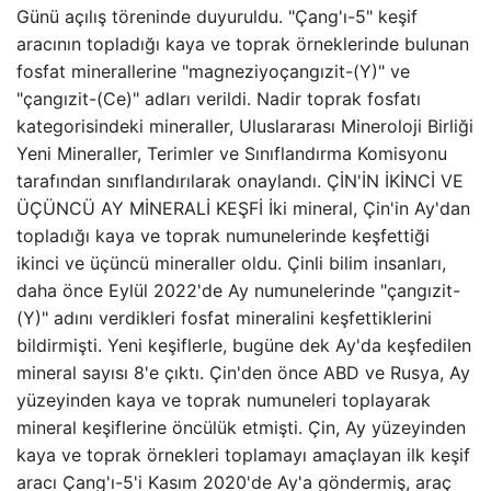
Günü açılış töreninde duyuruldu. "Çang'ı-5" keşif
aracının topladığı kaya ve toprak örneklerinde bulunan
fosfat minerallerine "magneziyoçangızit-(Y)" ve
"çangızit-(Ce)" adları verildi. Nadir toprak fosfatı
kategorisindeki mineraller, Uluslararası Mineroloji Birliği
Yeni Mineraller, Terimler ve Sınıflandırma Komisyonu
tarafından sınıflandırılarak onaylandı. ÇİN'İN İKİNCİ VE
ÜÇÜNCÜ AY MİNERALİ KEŞFİ İki mineral, Çin'in Ay'dan
topladığı kaya ve toprak numunelerinde keşfettiği
ikinci ve üçüncü mineraller oldu. Çinli bilim insanları,
daha önce Eylül 2022'de Ay numunelerinde "çangızit-
(Y)" adını verdikleri fosfat mineralini keşfettiklerini
bildirmişti. Yeni keşiflerle, bugüne dek Ay'da keşfedilen
mineral sayısı 8'e çıktı. Çin'den önce ABD ve Rusya, Ay
yüzeyinden kaya ve toprak numuneleri toplayarak
mineral keşiflerine öncülük etmişti. Çin, Ay yüzeyinden
kaya ve toprak örnekleri toplamayı amaçlayan ilk keşif
aracı Çang'ı-5'i Kasım 2020'de Ay'a göndermiş, araç