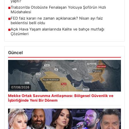
yaptı?
Trabzon’da Otobüste Fenalaşan Yolcuya Şoförün Hızlı
■
Müdahalesi
FED faiz kararı ne zaman açıklanacak? Nisan ayı faiz
■
beklentisi belli oldu
Açık Hava Yaşam alanlarında Kalite ve bahçe mutfağı
■
Çözümleri
Güncel
07/08/2026
Mekke Ortak Savunma Antlaşması: Bölgesel Güvenlik ve
İşbirliğinde Yeni Bir Dönem