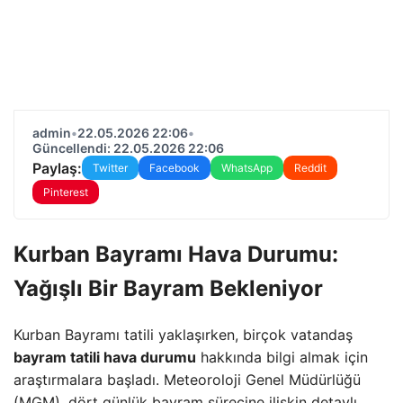
admin
•
22.05.2026 22:06
•
Güncellendi: 22.05.2026 22:06
Paylaş:
Twitter
Facebook
WhatsApp
Reddit
Pinterest
Kurban Bayramı Hava Durumu:
Yağışlı Bir Bayram Bekleniyor
Kurban Bayramı tatili yaklaşırken, birçok vatandaş
bayram tatili hava durumu
hakkında bilgi almak için
araştırmalara başladı. Meteoroloji Genel Müdürlüğü
(MGM), dört günlük bayram sürecine ilişkin detaylı