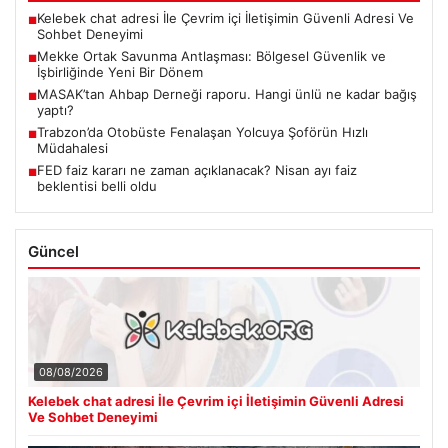
Kelebek chat adresi İle Çevrim içi İletişimin Güvenli Adresi Ve
■
Sohbet Deneyimi
Mekke Ortak Savunma Antlaşması: Bölgesel Güvenlik ve
■
İşbirliğinde Yeni Bir Dönem
MASAK’tan Ahbap Derneği raporu. Hangi ünlü ne kadar bağış
■
yaptı?
Trabzon’da Otobüste Fenalaşan Yolcuya Şoförün Hızlı
■
Müdahalesi
FED faiz kararı ne zaman açıklanacak? Nisan ayı faiz
■
beklentisi belli oldu
Güncel
08/08/2026
Kelebek chat adresi İle Çevrim içi İletişimin Güvenli Adresi
Ve Sohbet Deneyimi