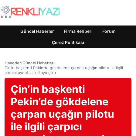
Güncel Haberler
Firma Rehberi
Forum
Çerez Politikası
Haberler
›
Güncel Haberler
›
Çin’in başkenti Pekin’de gökdelene çarpan uçağın pilotu ile ilgili
çarpıcı ayrıntılar ortaya çıktı
Çin’in başkenti
Pekin’de gökdelene
çarpan uçağın pilotu
ile ilgili çarpıcı