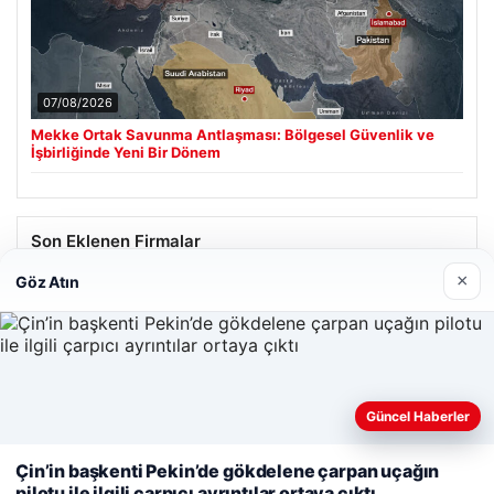
07/08/2026
Mekke Ortak Savunma Antlaşması: Bölgesel Güvenlik ve
İşbirliğinde Yeni Bir Dönem
Son Eklenen Firmalar
×
Göz Atın
Hastaş Beton
26/05/2026
Güncel Haberler
Web sitemizi nasıl kullandığınızı daha iyi anlayabilmek,
deneyiminizi kişiselleştirmek ve geliştirmek amacıyla çerezler
Çin’in başkenti Pekin’de gökdelene çarpan uçağın
kullanıyoruz.
Çerez Politikamız
pilotu ile ilgili çarpıcı ayrıntılar ortaya çıktı
© 2026 Renkli Yazı – Güncel Haberler