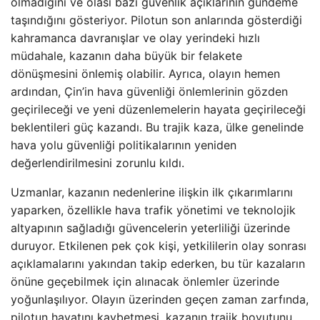
olmadığını ve olası bazı güvenlik açıklarının gündeme
taşındığını gösteriyor. Pilotun son anlarında gösterdiği
kahramanca davranışlar ve olay yerindeki hızlı
müdahale, kazanın daha büyük bir felakete
dönüşmesini önlemiş olabilir. Ayrıca, olayın hemen
ardından, Çin’in hava güvenliği önlemlerinin gözden
geçirileceği ve yeni düzenlemelerin hayata geçirileceği
beklentileri güç kazandı. Bu trajik kaza, ülke genelinde
hava yolu güvenliği politikalarının yeniden
değerlendirilmesini zorunlu kıldı.
Uzmanlar, kazanın nedenlerine ilişkin ilk çıkarımlarını
yaparken, özellikle hava trafik yönetimi ve teknolojik
altyapının sağladığı güvencelerin yeterliliği üzerinde
duruyor. Etkilenen pek çok kişi, yetkililerin olay sonrası
açıklamalarını yakından takip ederken, bu tür kazaların
önüne geçebilmek için alınacak önlemler üzerinde
yoğunlaşılıyor. Olayın üzerinden geçen zaman zarfında,
pilotun hayatını kaybetmesi, kazanın trajik boyutunu