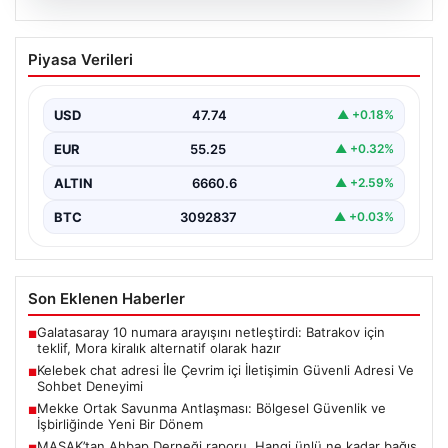
08.08.2026
Kelebek chat adresi İle Çevrim içi
Piyasa Verileri
İletişimin Güvenli Adresi Ve Sohbet
Deneyimi
USD
47.74
▲ +0.18%
Sanal çağında bireylerin kaliteli bir tarzda irtibat kurması
kritik bir önem ifade etmektedir. Halen…
EUR
55.25
▲ +0.32%
ALTIN
6660.6
▲ +2.59%
BTC
3092837
▲ +0.03%
Son Eklenen Haberler
Galatasaray 10 numara arayışını netleştirdi: Batrakov için
■
teklif, Mora kiralık alternatif olarak hazır
Kelebek chat adresi İle Çevrim içi İletişimin Güvenli Adresi Ve
■
Sohbet Deneyimi
Mekke Ortak Savunma Antlaşması: Bölgesel Güvenlik ve
■
İşbirliğinde Yeni Bir Dönem
MASAK’tan Ahbap Derneği raporu. Hangi ünlü ne kadar bağış
■