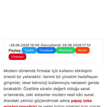
•
28.06.2026 16:58
•
Güncellendi: 28.06.2026 17:10
Paylaş:
Twitter
Facebook
WhatsApp
Reddit
Pinterest
Modern dönemde firmalar için kullanıcı etkileşimi
önemli bir yetenektir. Verimli bir yönetim hedefleyen
girişimler, ideal teknoloji kullanımıyla rekiabeti geride
bırakabilir. Özellikle süratin değerli olduğu sanal
ortamlarda, zeki sistemler modern nesil kârı sunar.
Alandaki yerinizi güçlendirmek adına
yapay zeka
müşteri temsilcisi
ile gelen bütün istekleri hızlı olarak