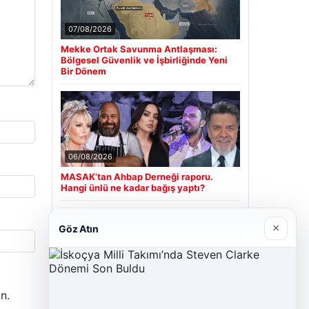
07/08/2026
Mekke Ortak Savunma Antlaşması:
Bölgesel Güvenlik ve İşbirliğinde Yeni
Bir Dönem
06/08/2026
MASAK’tan Ahbap Derneği raporu.
Hangi ünlü ne kadar bağış yaptı?
×
Göz Atın
Son Eklenen Firmalar
Cengiz Sigorta
23/06/2026
n.