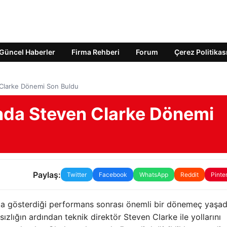
Güncel Haberler
Firma Rehberi
Forum
Çerez Politikas
n Clarke Dönemi Son Buldu
’nda Steven Clarke Dönemi
Paylaş:
Twitter
Facebook
WhatsApp
Reddit
Pinte
da gösterdiği performans sonrası önemli bir dönemeç yaşad
zlığın ardından teknik direktör Steven Clarke ile yollarını