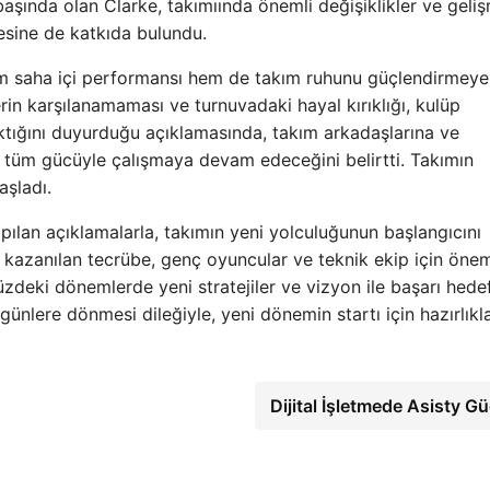
aşında olan Clarke, takımıında önemli değişiklikler ve geli
esine de katkıda bulundu.
em saha içi performansı hem de takım ruhunu güçlendirmeye
erin karşılanamaması ve turnuvadaki hayal kırıklığı, kulüp
raktığını duyurduğu açıklamasında, takım arkadaşlarına ve
in tüm gücüyle çalışmaya devam edeceğini belirtti. Takımın
aşladı.
ılan açıklamalarla, takımın yeni yolculuğunun başlangıcını
e kazanılan tecrübe, genç oyuncular ve teknik ekip için öneml
üzdeki dönemlerde yeni stratejiler ve vizyon ile başarı hedef
nlere dönmesi dileğiyle, yeni dönemin startı için hazırlıkla
Dijital İşletmede Asisty G