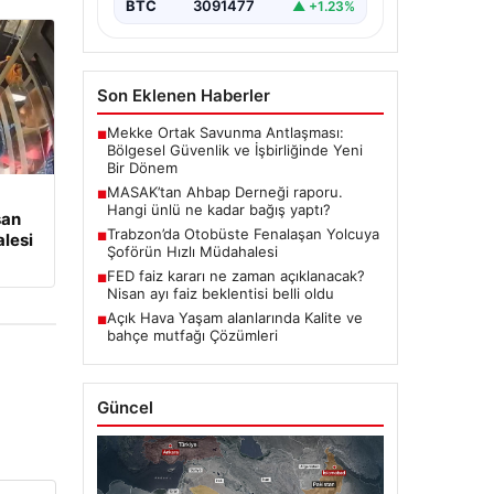
BTC
3091477
▲ +1.23%
Son Eklenen Haberler
Mekke Ortak Savunma Antlaşması:
■
Bölgesel Güvenlik ve İşbirliğinde Yeni
Bir Dönem
MASAK’tan Ahbap Derneği raporu.
■
Hangi ünlü ne kadar bağış yaptı?
şan
Trabzon’da Otobüste Fenalaşan Yolcuya
lesi
■
Şoförün Hızlı Müdahalesi
FED faiz kararı ne zaman açıklanacak?
■
Nisan ayı faiz beklentisi belli oldu
Açık Hava Yaşam alanlarında Kalite ve
■
bahçe mutfağı Çözümleri
Güncel