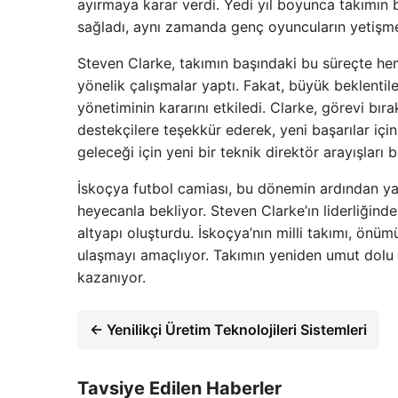
ayırmaya karar verdi. Yedi yıl boyunca takımın b
sağladı, aynı zamanda genç oyuncuların yetişm
Steven Clarke, takımın başındaki bu süreçte h
yönelik çalışmalar yaptı. Fakat, büyük beklentil
yönetiminin kararını etkiledi. Clarke, görevi bı
destekçilere teşekkür ederek, yeni başarılar iç
geleceği için yeni bir teknik direktör arayışları b
İskoçya futbol camiası, bu dönemin ardından yap
heyecanla bekliyor. Steven Clarke’ın liderliğind
altyapı oluşturdu. İskoçya’nın milli takımı, önüm
ulaşmayı amaçlıyor. Takımın yeniden umut dolu gü
kazanıyor.
← Yenilikçi Üretim Teknolojileri Sistemleri
Tavsiye Edilen Haberler