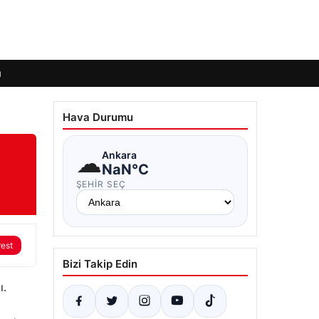
ı
Hava Durumu
☁
Ankara
NaN°C
ŞEHIR SEÇ
rest
Bizi Takip Edin
ı.