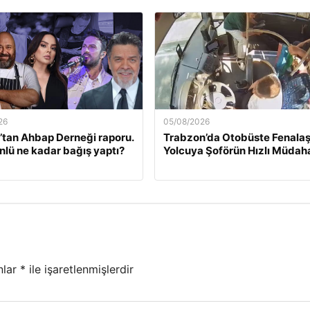
26
05/08/2026
tan Ahbap Derneği raporu.
Trabzon’da Otobüste Fenala
nlü ne kadar bağış yaptı?
Yolcuya Şoförün Hızlı Müdaha
nlar
*
ile işaretlenmişlerdir