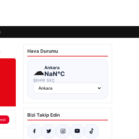
ı
Hava Durumu
?
☁
Ankara
NaN°C
ŞEHIR SEÇ
Bizi Takip Edin
rest