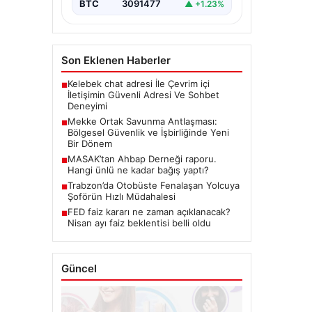
BTC
3091477
▲ +1.23%
Son Eklenen Haberler
Kelebek chat adresi İle Çevrim içi
■
İletişimin Güvenli Adresi Ve Sohbet
Deneyimi
Mekke Ortak Savunma Antlaşması:
■
Bölgesel Güvenlik ve İşbirliğinde Yeni
Bir Dönem
MASAK’tan Ahbap Derneği raporu.
■
Hangi ünlü ne kadar bağış yaptı?
Trabzon’da Otobüste Fenalaşan Yolcuya
■
Şoförün Hızlı Müdahalesi
FED faiz kararı ne zaman açıklanacak?
■
Nisan ayı faiz beklentisi belli oldu
Güncel