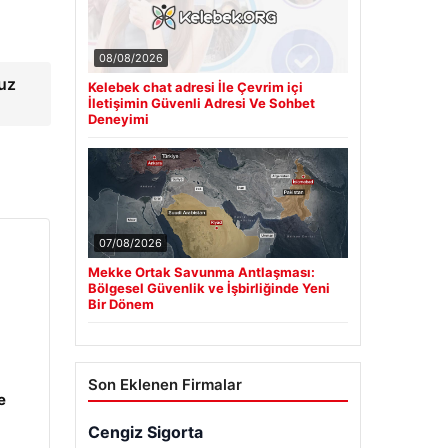
08/08/2026
muz
Kelebek chat adresi İle Çevrim içi
İletişimin Güvenli Adresi Ve Sohbet
Deneyimi
07/08/2026
Mekke Ortak Savunma Antlaşması:
Bölgesel Güvenlik ve İşbirliğinde Yeni
Bir Dönem
Son Eklenen Firmalar
e
Cengiz Sigorta