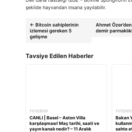
şekilde hayvandan insana yayılabilir.
← Bitcoin sahiplerinin
Ahmet Özer’den 
izlemesi gereken 5
demir parmaklıkl
gelişme
Tavsiye Edilen Haberler
11/12/2025
11/12/202
CANLI | Basel – Aston Villa
Bakan Y
karşılaşması! Maç tarihi, saati ve
kullanm
yayın kanalı nedir? – 11 Aralık
sahte e