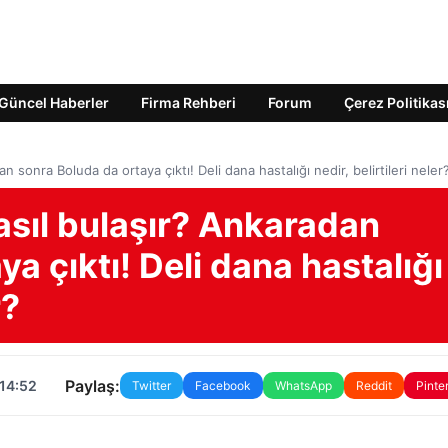
Güncel Haberler
Firma Rehberi
Forum
Çerez Politikas
n sonra Boluda da ortaya çıktı! Deli dana hastalığı nedir, belirtileri neler
nasıl bulaşır? Ankaradan
a çıktı! Deli dana hastalığı
r?
Paylaş:
 14:52
Twitter
Facebook
WhatsApp
Reddit
Pinte