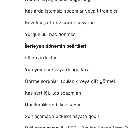
Kaslarda istemsiz spazmlar veya titremeler
Bozulmuş el-göz koordinasyonu
Yorgunluk, baş dönmesi
İlerleyen dönemin belirtileri:
dil bozuklukları
Yürüyememe veya denge kaybı
Görme sorunları (bulanık veya çift görme)
Kas sertliği, kas spazmları
Unutkanlık ve bilinç kaybı
Son aşamada bitkisel hayata geçiş
Deli dana hastalığı (BSE – Bovine Spongiform E