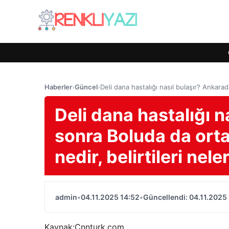
Haberler
›
Güncel
›
Deli dana hastalığı nasıl bulaşır? Ankarada
Deli dana hastalığı 
sonra Boluda da ortay
nedir, belirtileri nele
admin
•
04.11.2025 14:52
•
Güncellendi: 04.11.2025
Kaynak:
Cnnturk.com