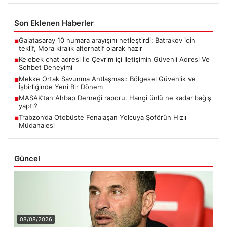
Son Eklenen Haberler
Galatasaray 10 numara arayışını netleştirdi: Batrakov için
■
teklif, Mora kiralık alternatif olarak hazır
Kelebek chat adresi İle Çevrim içi İletişimin Güvenli Adresi Ve
■
Sohbet Deneyimi
Mekke Ortak Savunma Antlaşması: Bölgesel Güvenlik ve
■
İşbirliğinde Yeni Bir Dönem
MASAK’tan Ahbap Derneği raporu. Hangi ünlü ne kadar bağış
■
yaptı?
Trabzon’da Otobüste Fenalaşan Yolcuya Şoförün Hızlı
■
Müdahalesi
Güncel
08/08/2026