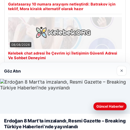
Galatasaray 10 numara arayışını netleştirdi: Batrakov için
teklif, Mora kiralık alternatif olarak hazır
08/08/2026
Kelebek chat adresi İle Çevrim içi İletişimin Güvenli Adresi
Ve Sohbet Deneyimi
×
Göz Atın
Son Eklenen Firmalar
Hastaş Beton
26/05/2026
Güncel Haberler
Web sitemizi nasıl kullandığınızı daha iyi anlayabilmek,
deneyiminizi kişiselleştirmek ve geliştirmek amacıyla çerezler
Erdoğan 8 Mart’ta imzalandı, Resmi Gazette – Breaking
kullanıyoruz.
Çerez Politikamız
Türkiye Haberleri’nde yayınlandı