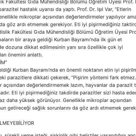
 Fakültesi Gıda Mühendisliği Bölümü Öğretim Üyesi Prof. Dr
arazitel hastalık uyarısı da yaptı. Prof. Dr. Işıl Var, “Etlerin
Genellikle mikroplar açısından değerlendirmeler yapılıyor am
 da göz ardı etmemek gerekiyor. Eti iyi pişirmediğiniz taktir
dislik Fakültesi Gıda Mühendisliği Bölümü Öğretim Üyesi Pro
baların bir araya geldiği Kurban Bayramı’nda ilk gün et
de dozuna dikkat edilmesinin yanı sıra özellikle çok iyi
dan önemini anlattı.
İM"
ldiği Kurban Bayramı’nda en önemli noktanın etin iyi pişiril
ndeki parazitlere dikkati çekerek, “Pişirim yöntemi fark etmez.
ar açısından değerlendirmemek lazım, hayvanlar da parazit ta
adır. Eti iyi pişirmediğiniz takdirde parazitler sizi hasta edec
raz daha yüksek görünüyor. Genellikle mikroplar açısından
nun getireceği sağlık sorunlarını da göz ardı etmemek gerek
İLMEYEBİLİYOR
, sürekli yeme isteği, şişkinlik gibi belirtiler yaşandığını an