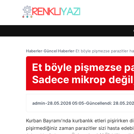
Haberler
›
Güncel Haberler
›
Et böyle pişmezse parazitler has
Et böyle pişmezse pa
Sadece mikrop değil, 
admin
•
28.05.2026 05:05
•
Güncellendi: 28.05.20
Kurban Bayramı'nda kurbanlık etleri pişirirken d
pişirmediğiniz zaman parazitler sizi hasta edebil