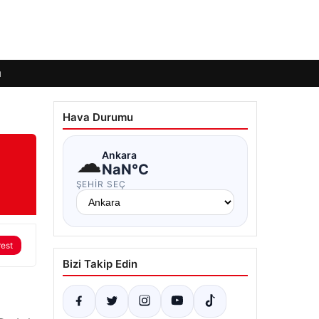
ı
Hava Durumu
☁
Ankara
NaN°C
ŞEHIR SEÇ
rest
Bizi Takip Edin