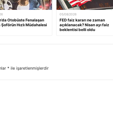
26
05/08/2026
’da Otobüste Fenalaşan
FED faiz kararı ne zaman
 Şoförün Hızlı Müdahalesi
açıklanacak? Nisan ayı faiz
beklentisi belli oldu
nlar
*
ile işaretlenmişlerdir