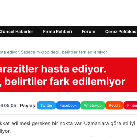
Güncel Haberler
Firma Rehberi
Forum
Çerez Politikas
ta ediyor. Sadece mikrop değil, belirtiler fark edilemiyor
razitler hasta ediyor.
belirtiler fark edilemiyor
Paylaş:
26 05:05
Twitter
Facebook
WhatsApp
Reddit
Pinte
ikkat edilmesi gereken bir nokta var. Uzmanlara göre eti iyi
iyor.