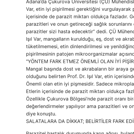
Adana’da Çukurova Üniversitesi (ÇÜ) Mühendislik
Var, etin iyi pişirilmesi gerektiğini vurgulayarak p
içerisinde de parazit miktarı oldukça fazladır. 
parazitleri ve onun getireceği sağlık sorunlarını
parazitler sizi hasta edecektir” dedi. ÇÜ Mühen
Işıl Var, mangalların kurulduğu, eş, dost ve akra
tüketilmemesi, etin dinlendirilmesi ve yenildiğin
pişirilmesinin patojen mikroorganizmalar açısın
"YÖNTEM FARK ETMEZ ÖNEMLİ OLAN İYİ PİŞİR
Mangal başında dost ve akrabaların bir araya ge
olduğunu belirten Prof. Dr. Işıl Var, etin içerisi
Önemli olan etin iyi pişmesidir. Sadece mikropl
Etlerin içerisinde de parazit miktarı oldukça fazl
Özellikle Çukurova Bölgesi’nde parazit oranı bi
değerlendirmeler yapılıyor ama parazitleri ve o
diye konuştu.
SALATALARA DA DİKKAT; BELİRTİLER FARK ED
Parazitel hastalık durumunda karın ağrısı, bulantı