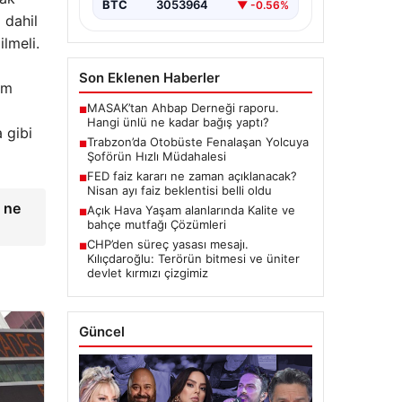
BTC
3053964
▼ -0.56%
 dahil
ilmeli.
Son Eklenen Haberler
em
MASAK’tan Ahbap Derneği raporu.
■
Hangi ünlü ne kadar bağış yaptı?
 gibi
Trabzon’da Otobüste Fenalaşan Yolcuya
■
Şoförün Hızlı Müdahalesi
FED faiz kararı ne zaman açıklanacak?
■
Nisan ayı faiz beklentisi belli oldu
, ne
Açık Hava Yaşam alanlarında Kalite ve
■
bahçe mutfağı Çözümleri
CHP’den süreç yasası mesajı.
■
Kılıçdaroğlu: Terörün bitmesi ve üniter
devlet kırmızı çizgimiz
Güncel