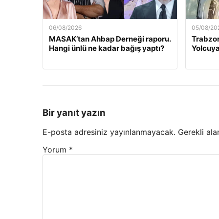
06/08/2026
05/08/20
MASAK’tan Ahbap Derneği raporu.
Trabzon
Hangi ünlü ne kadar bağış yaptı?
Yolcuya
Bir yanıt yazın
E-posta adresiniz yayınlanmayacak.
Gerekli ala
Yorum
*