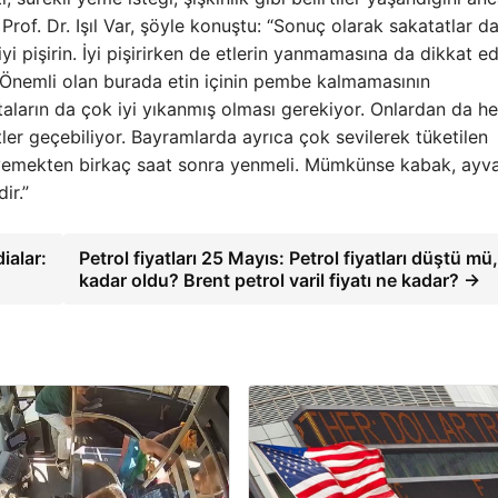
Prof. Dr. Işıl Var, şöyle konuştu: “Sonuç olarak sakatatlar da
yi pişirin. İyi pişirirken de etlerin yanmamasına da dikkat ed
r. Önemli olan burada etin içinin pembe kalmamasının
lataların da çok iyi yıkanmış olması gerekiyor. Onlardan da h
tler geçebiliyor. Bayramlarda ayrıca çok sevilerek tüketilen
 yemekten birkaç saat sonra yenmeli. Mümkünse kabak, ayva
ir.”
ialar:
Petrol fiyatları 25 Mayıs: Petrol fiyatları düştü mü
kadar oldu? Brent petrol varil fiyatı ne kadar? →