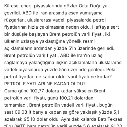
Küresel enerji piyasalarında gözler Orta Doğu’ya
çevrildi. ABD ile İran arasında esen yumuşama
rüzgarları, uluslararası vadeli piyasalarda petrol
fiyatlarının hızla çakılmasına neden oldu. Haftaya sert
bir düşüşle başlayan Brent petrolün varil fiyatı, iki
ülkenin uzlaşıya yaklaştığına yönelik resmi
açıklamaların ardından yüzde 5'in üzerinde geriledi.
Brent petrolün varil fiyatı, ABD ile İran'ın uzlaşı
sağlamaya yaklaştığına ilişkin açıklamalarla uluslararası
vadeli piyasalarda yüzde 5'in üzerinde geriledi. Peki,
petrol fiyatları ne kadar oldu, varil fiyatı ne kadar?
PETROL FİYATLARI NE KADAR OLDU?
Cuma günü 102,77 dolara kadar yükselen Brent
petrolün varil fiyatı, günü 100,21 dolardan
tamamladı. Brent petrolün vadeli varil fiyatı, bugün
saat 09.08 itibarıyla kapanışa göre yaklaşık yüzde 5,1
azalarak 95,10 dolar oldu. Aynı dakikalarda Batı Teksas
türü (WTI) ham petrolün varili yüzde 5,6 azalarak 91,20