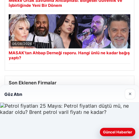
Mekke Ortak Savunma Antlaşması: Bölgesel Güvenlik ve
İşbirliğinde Yeni Bir Dönem
06/08/2026
MASAK’tan Ahbap Derneği raporu. Hangi ünlü ne kadar bağış
yaptı?
Son Eklenen Firmalar
×
Göz Atın
Güncel Haberler
Web sitemizi nasıl kullandığınızı daha iyi anlayabilmek,