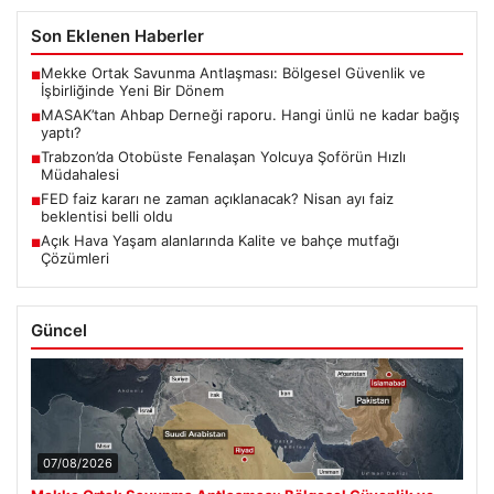
Son Eklenen Haberler
Mekke Ortak Savunma Antlaşması: Bölgesel Güvenlik ve
■
İşbirliğinde Yeni Bir Dönem
MASAK’tan Ahbap Derneği raporu. Hangi ünlü ne kadar bağış
■
yaptı?
Trabzon’da Otobüste Fenalaşan Yolcuya Şoförün Hızlı
■
Müdahalesi
FED faiz kararı ne zaman açıklanacak? Nisan ayı faiz
■
beklentisi belli oldu
Açık Hava Yaşam alanlarında Kalite ve bahçe mutfağı
■
Çözümleri
Güncel
07/08/2026