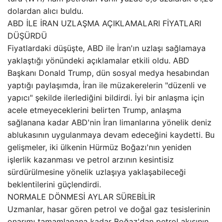
dolardan alıcı buldu.
ABD İLE İRAN UZLAŞMA AÇIKLAMALARI FİYATLARI
DÜŞÜRDÜ
Fiyatlardaki düşüşte, ABD ile İran'ın uzlaşı sağlamaya
yaklaştığı yönündeki açıklamalar etkili oldu. ABD
Başkanı Donald Trump, dün sosyal medya hesabından
yaptığı paylaşımda, İran ile müzakerelerin "düzenli ve
yapıcı" şekilde ilerlediğini bildirdi. İyi bir anlaşma için
acele etmeyeceklerini belirten Trump, anlaşma
sağlanana kadar ABD'nin İran limanlarına yönelik deniz
ablukasının uygulanmaya devam edeceğini kaydetti. Bu
gelişmeler, iki ülkenin Hürmüz Boğazı'nın yeniden
işlerlik kazanması ve petrol arzının kesintisiz
sürdürülmesine yönelik uzlaşıya yaklaşabileceği
beklentilerini güçlendirdi.
NORMALE DÖNMESİ AYLAR SÜREBİLİR
Uzmanlar, hasar gören petrol ve doğal gaz tesislerinin
onarımı tamamlanana kadar Boğaz'dan petrol akışının