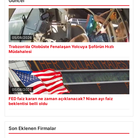
Güncel
05/08/2026
Trabzon’da Otobüste Fenalaşan Yolcuya Şoförün Hızlı
Müdahalesi
05/08/2026
FED faiz kararı ne zaman açıklanacak? Nisan ayı faiz
beklentisi belli oldu
Son Eklenen Firmalar