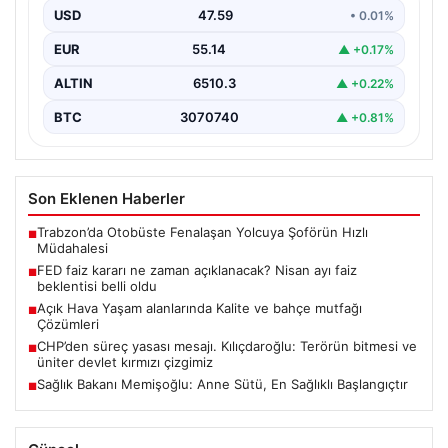
USD
47.59
• 0.01%
EUR
55.14
▲ +0.17%
ALTIN
6510.3
▲ +0.22%
BTC
3070740
▲ +0.81%
Son Eklenen Haberler
Trabzon’da Otobüste Fenalaşan Yolcuya Şoförün Hızlı
■
Müdahalesi
FED faiz kararı ne zaman açıklanacak? Nisan ayı faiz
■
beklentisi belli oldu
Açık Hava Yaşam alanlarında Kalite ve bahçe mutfağı
■
Çözümleri
CHP’den süreç yasası mesajı. Kılıçdaroğlu: Terörün bitmesi ve
■
üniter devlet kırmızı çizgimiz
Sağlık Bakanı Memişoğlu: Anne Sütü, En Sağlıklı Başlangıçtır
■