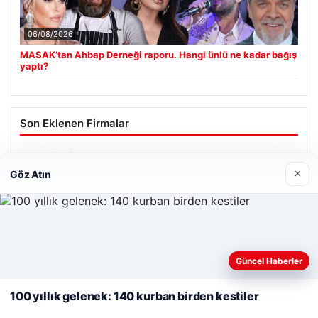
06/08/2026
MASAK’tan Ahbap Derneği raporu. Hangi ünlü ne kadar bağış
yaptı?
Son Eklenen Firmalar
Cengiz Sigorta
×
23/06/2026
Göz Atın
Web sitemizi nasıl kullandığınızı daha iyi anlayabilmek,
deneyiminizi kişiselleştirmek ve geliştirmek amacıyla çerezler
Güncel Haberler
kullanıyoruz.
Çerez Politikamız
© 2026 Renkli Yazı – Güncel Haberler
100 yıllık gelenek: 140 kurban birden kestiler
Reddet
Kabul Et
Tercüme Bürosu
|
Malta Dil Okulu
|
lemagrup.com.tr