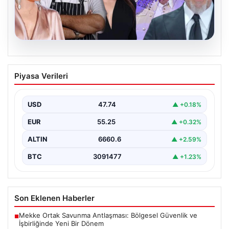
06.08.2026
MASAK’tan Ahbap Derneği raporu.
Piyasa Verileri
Hangi ünlü ne kadar bağış yaptı?
{"title": "MASAK'tan Ahbap Derneği Raporu: Ünlülerin
Bağışları ve Paranın Akibeti", "content": "Son dönemde
USD
47.74
▲ +0.18%
kamuoyunun…
EUR
55.25
▲ +0.32%
ALTIN
6660.6
▲ +2.59%
BTC
3091477
▲ +1.23%
Son Eklenen Haberler
Mekke Ortak Savunma Antlaşması: Bölgesel Güvenlik ve
■
İşbirliğinde Yeni Bir Dönem