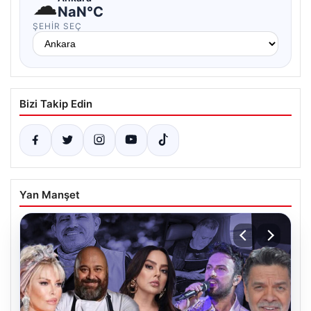
☁
NaN°C
ŞEHIR SEÇ
Bizi Takip Edin
Yan Manşet