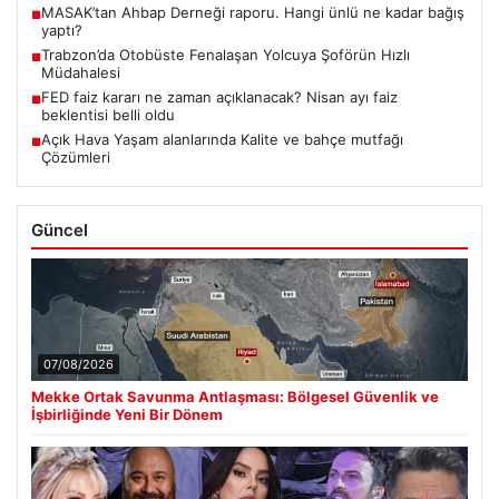
MASAK’tan Ahbap Derneği raporu. Hangi ünlü ne kadar bağış
■
yaptı?
Trabzon’da Otobüste Fenalaşan Yolcuya Şoförün Hızlı
■
Müdahalesi
FED faiz kararı ne zaman açıklanacak? Nisan ayı faiz
■
beklentisi belli oldu
Açık Hava Yaşam alanlarında Kalite ve bahçe mutfağı
■
Çözümleri
Güncel
07/08/2026
Mekke Ortak Savunma Antlaşması: Bölgesel Güvenlik ve
İşbirliğinde Yeni Bir Dönem