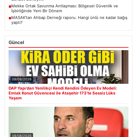
Mekke Ortak Savunma Antlaşması: Bölgesel Güvenlik ve
■
İşbirliğinde Yeni Bir Dönem
MASAK’tan Ahbap Derneği raporu. Hangi ünlü ne kadar bağış
■
yaptı?
Güncel
09/08/2026
DAP Yapı’dan Yenilikçi Kendi Kendini Ödeyen Ev Modeli:
Emlak Konut Güvencesi ile Ataşehir 173’te Sessiz Lüks
Yaşam
08/08/2026