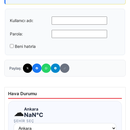
Kullanıcı adı:
Parola:
Beni hatırla
Paylaş:
Hava Durumu
☁
Ankara
NaN°C
ŞEHIR SEÇ