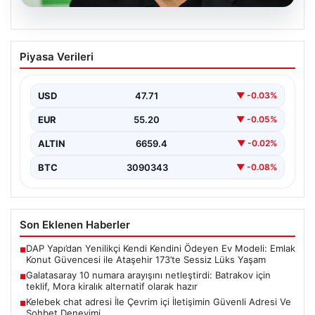
08.08.2026
Galatasaray 10 numara arayışını
Piyasa Verileri
netleştirdi: Batrakov için teklif, Mora
kiralık alternatif olarak hazır
USD
47.71
▼ -0.03%
Galatasaray yönetimi, yaratıcı oyun kurucu arayışında
önemli bir adım attı ve genç yetenek Aleksey…
EUR
55.20
▼ -0.05%
ALTIN
6659.4
▼ -0.02%
BTC
3090343
▼ -0.08%
Son Eklenen Haberler
DAP Yapı’dan Yenilikçi Kendi Kendini Ödeyen Ev Modeli: Emlak
■
Konut Güvencesi ile Ataşehir 173’te Sessiz Lüks Yaşam
Galatasaray 10 numara arayışını netleştirdi: Batrakov için
■
teklif, Mora kiralık alternatif olarak hazır
Kelebek chat adresi İle Çevrim içi İletişimin Güvenli Adresi Ve
■
Sohbet Deneyimi