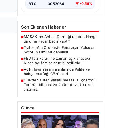
BTC
3053964
▼ -0.56%
Son Eklenen Haberler
MASAK’tan Ahbap Derneği raporu. Hangi
■
ünlü ne kadar bağış yaptı?
Trabzon’da Otobüste Fenalaşan Yolcuya
■
Şoförün Hızlı Müdahalesi
FED faiz kararı ne zaman açıklanacak?
■
Nisan ayı faiz beklentisi belli oldu
Açık Hava Yaşam alanlarında Kalite ve
■
bahçe mutfağı Çözümleri
CHP’den süreç yasası mesajı. Kılıçdaroğlu:
■
Terörün bitmesi ve üniter devlet kırmızı
çizgimiz
Güncel