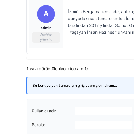
İzmir’in Bergama ilçesinde, antik
A
dünyadaki son temsilcilerden İsmai
tarafından 2017 yılında “Somut Ol
admin
“Yaşayan İnsan Hazinesi” unvanı ile
Anahtar
yönetici
1 yazı görüntüleniyor (toplam 1)
Bu konuyu yanıtlamak için giriş yapmış olmalısınız.
Kullanıcı adı:
Parola: