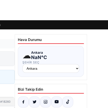
ı
Hava Durumu
☁
Ankara
NaN°C
ŞEHIR SEÇ
Bizi Takip Edin
#18260