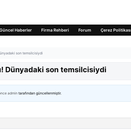
Güncel Haberler
Firma Rehberi
Forum
Çerez Politikas
 Dünyadaki son temsilcisiydi
dı! Dünyadaki son temsilcisiydi
 önce
admin
tarafından güncellenmiştir.