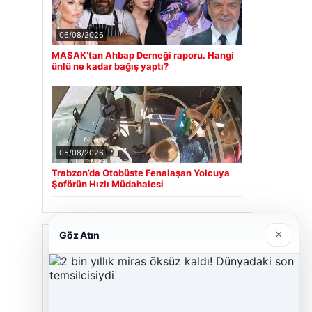
06/08/2026
MASAK’tan Ahbap Derneği raporu. Hangi
ünlü ne kadar bağış yaptı?
05/08/2026
Trabzon’da Otobüste Fenalaşan Yolcuya
Şoförün Hızlı Müdahalesi
×
Göz Atın
Son Eklenen Firmalar
Cengiz Sigorta
23/06/2026