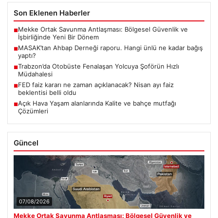
Son Eklenen Haberler
Mekke Ortak Savunma Antlaşması: Bölgesel Güvenlik ve
■
İşbirliğinde Yeni Bir Dönem
MASAK’tan Ahbap Derneği raporu. Hangi ünlü ne kadar bağış
■
yaptı?
Trabzon’da Otobüste Fenalaşan Yolcuya Şoförün Hızlı
■
Müdahalesi
FED faiz kararı ne zaman açıklanacak? Nisan ayı faiz
■
beklentisi belli oldu
Açık Hava Yaşam alanlarında Kalite ve bahçe mutfağı
■
Çözümleri
Güncel
07/08/2026
Mekke Ortak Savunma Antlaşması: Bölgesel Güvenlik ve