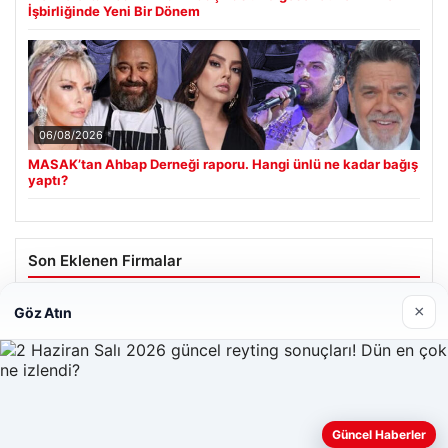
İşbirliğinde Yeni Bir Dönem
06/08/2026
MASAK’tan Ahbap Derneği raporu. Hangi ünlü ne kadar bağış
yaptı?
Son Eklenen Firmalar
Hastaş Beton
×
Göz Atın
26/05/2026
Web sitemizi nasıl kullandığınızı daha iyi anlayabilmek,
Güncel Haberler