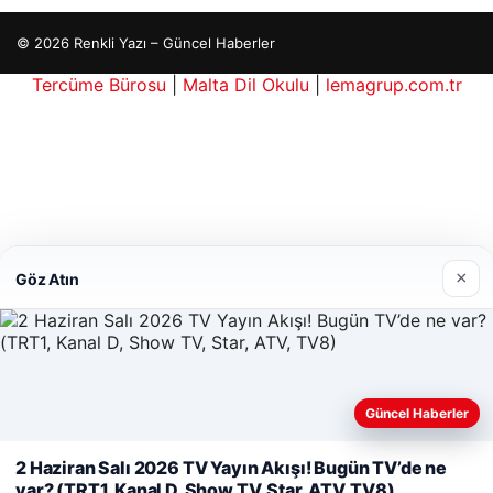
© 2026 Renkli Yazı – Güncel Haberler
Tercüme Bürosu
|
Malta Dil Okulu
|
lemagrup.com.tr
ipto
riş
cort
cort
cort
 escort
scort
zü escort
zü escort
zü escort
ort
o
bul escort
ar escort
ar escort
ar escort
taköy escort
nlı Maç İzle
×
Göz Atın
Web sitemizi nasıl kullandığınızı daha iyi anlayabilmek,
Güncel Haberler
deneyiminizi kişiselleştirmek ve geliştirmek amacıyla çerezler
kullanıyoruz.
Çerez Politikamız
2 Haziran Salı 2026 TV Yayın Akışı! Bugün TV’de ne
var? (TRT1, Kanal D, Show TV, Star, ATV, TV8)
Reddet
Kabul Et