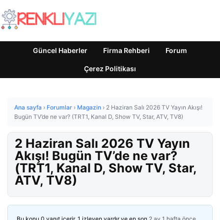
Güncel Haberler
Firma Rehberi
Forum
Çerez Politikası
Ana sayfa
›
Forumlar
›
Magazin
›
2 Haziran Salı 2026 TV Yayın Akışı!
Bugün TV’de ne var? (TRT1, Kanal D, Show TV, Star, ATV, TV8)
2 Haziran Salı 2026 TV Yayın
Akışı! Bugün TV’de ne var?
(TRT1, Kanal D, Show TV, Star,
ATV, TV8)
Bu konu 0 yanıt içerir, 1 izleyen vardır ve en son
2 ay 1 hafta önce