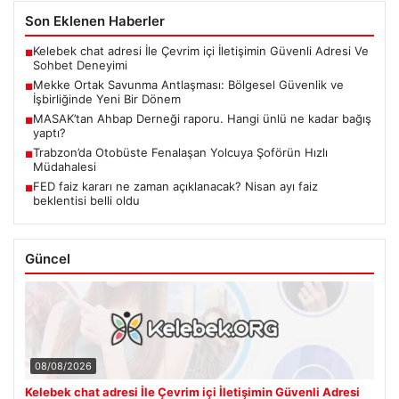
Son Eklenen Haberler
Kelebek chat adresi İle Çevrim içi İletişimin Güvenli Adresi Ve
■
Sohbet Deneyimi
Mekke Ortak Savunma Antlaşması: Bölgesel Güvenlik ve
■
İşbirliğinde Yeni Bir Dönem
MASAK’tan Ahbap Derneği raporu. Hangi ünlü ne kadar bağış
■
yaptı?
Trabzon’da Otobüste Fenalaşan Yolcuya Şoförün Hızlı
■
Müdahalesi
FED faiz kararı ne zaman açıklanacak? Nisan ayı faiz
■
beklentisi belli oldu
Güncel
08/08/2026
Kelebek chat adresi İle Çevrim içi İletişimin Güvenli Adresi