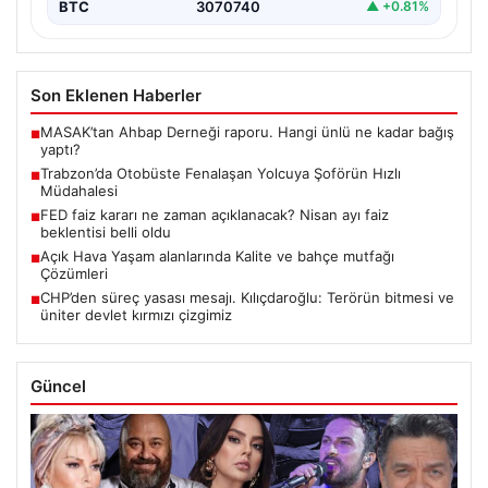
BTC
3070740
▲ +0.81%
Son Eklenen Haberler
MASAK’tan Ahbap Derneği raporu. Hangi ünlü ne kadar bağış
■
yaptı?
Trabzon’da Otobüste Fenalaşan Yolcuya Şoförün Hızlı
■
Müdahalesi
FED faiz kararı ne zaman açıklanacak? Nisan ayı faiz
■
beklentisi belli oldu
Açık Hava Yaşam alanlarında Kalite ve bahçe mutfağı
■
Çözümleri
CHP’den süreç yasası mesajı. Kılıçdaroğlu: Terörün bitmesi ve
■
üniter devlet kırmızı çizgimiz
Güncel