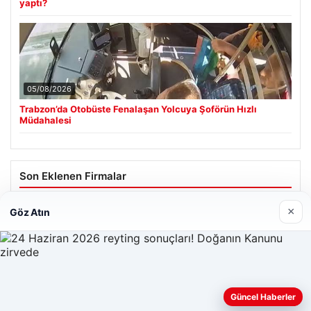
yaptı?
05/08/2026
Trabzon’da Otobüste Fenalaşan Yolcuya Şoförün Hızlı
Müdahalesi
Son Eklenen Firmalar
×
Göz Atın
Web sitemizi nasıl kullandığınızı daha iyi anlayabilmek,
Güncel Haberler
deneyiminizi kişiselleştirmek ve geliştirmek amacıyla çerezler