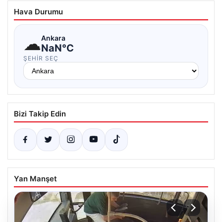
Hava Durumu
☁
Ankara
NaN°C
ŞEHIR SEÇ
Bizi Takip Edin
Yan Manşet