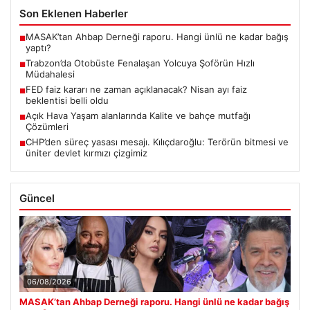
Son Eklenen Haberler
MASAK’tan Ahbap Derneği raporu. Hangi ünlü ne kadar bağış
■
yaptı?
Trabzon’da Otobüste Fenalaşan Yolcuya Şoförün Hızlı
■
Müdahalesi
FED faiz kararı ne zaman açıklanacak? Nisan ayı faiz
■
beklentisi belli oldu
Açık Hava Yaşam alanlarında Kalite ve bahçe mutfağı
■
Çözümleri
CHP’den süreç yasası mesajı. Kılıçdaroğlu: Terörün bitmesi ve
■
üniter devlet kırmızı çizgimiz
Güncel
06/08/2026
MASAK’tan Ahbap Derneği raporu. Hangi ünlü ne kadar bağış