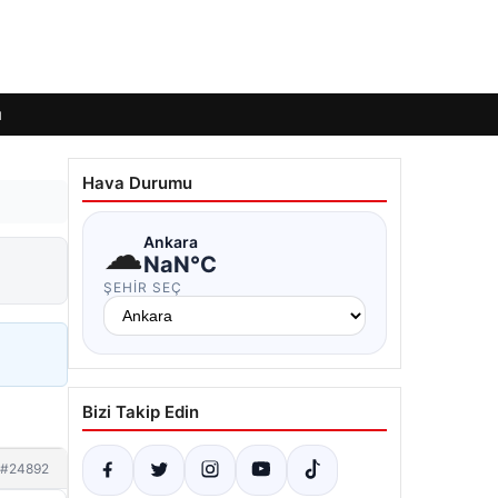
ı
Hava Durumu
☁
Ankara
NaN°C
ŞEHIR SEÇ
Bizi Takip Edin
#24892