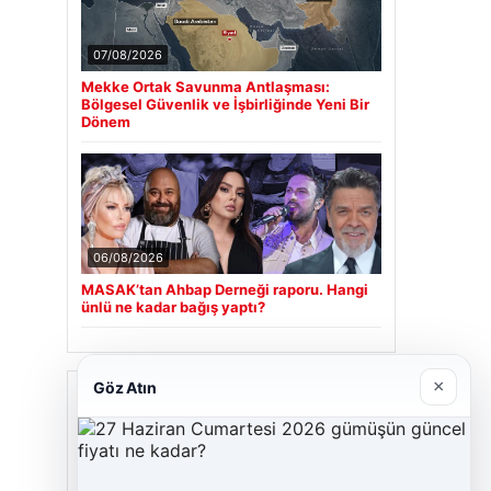
07/08/2026
Mekke Ortak Savunma Antlaşması:
Bölgesel Güvenlik ve İşbirliğinde Yeni Bir
Dönem
06/08/2026
MASAK’tan Ahbap Derneği raporu. Hangi
ünlü ne kadar bağış yaptı?
×
Göz Atın
Son Eklenen Firmalar
Cengiz Sigorta
23/06/2026