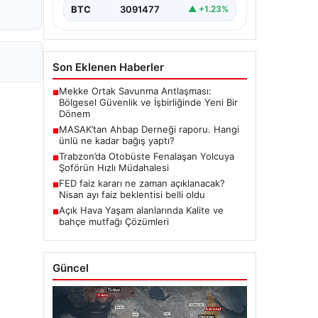
BTC
3091477
▲ +1.23%
Son Eklenen Haberler
Mekke Ortak Savunma Antlaşması:
■
Bölgesel Güvenlik ve İşbirliğinde Yeni Bir
Dönem
MASAK’tan Ahbap Derneği raporu. Hangi
■
ünlü ne kadar bağış yaptı?
Trabzon’da Otobüste Fenalaşan Yolcuya
■
Şoförün Hızlı Müdahalesi
FED faiz kararı ne zaman açıklanacak?
■
Nisan ayı faiz beklentisi belli oldu
Açık Hava Yaşam alanlarında Kalite ve
■
bahçe mutfağı Çözümleri
Güncel