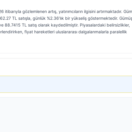
itibarıyla gözlemlenen artış, yatırımcıların ilgisini artırmaktadır. Gü
762.27 TL satışla, günlük %2.36’lık bir yükseliş göstermektedir. Gümü
e 88.7415 TL satış olarak kaydedilmiştir. Piyasalardaki belirsizlikler,
endirirken, fiyat hareketleri uluslararası dalgalanmalarla paralellik