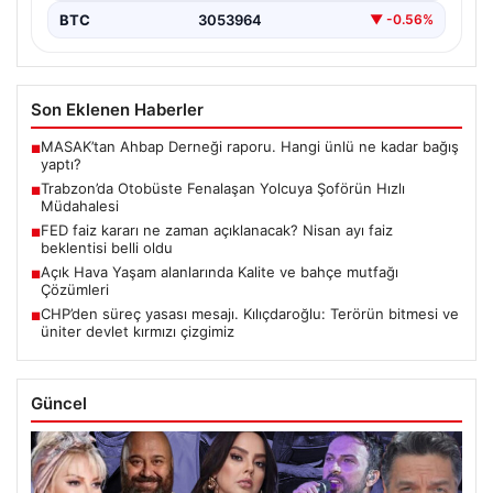
BTC
3053964
▼ -0.56%
Son Eklenen Haberler
MASAK’tan Ahbap Derneği raporu. Hangi ünlü ne kadar bağış
■
yaptı?
Trabzon’da Otobüste Fenalaşan Yolcuya Şoförün Hızlı
■
Müdahalesi
FED faiz kararı ne zaman açıklanacak? Nisan ayı faiz
■
beklentisi belli oldu
Açık Hava Yaşam alanlarında Kalite ve bahçe mutfağı
■
Çözümleri
CHP’den süreç yasası mesajı. Kılıçdaroğlu: Terörün bitmesi ve
■
üniter devlet kırmızı çizgimiz
Güncel