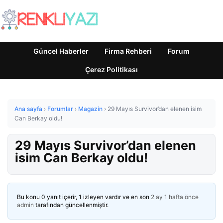
Güncel Haberler
Firma Rehberi
Forum
Çerez Politikası
Ana sayfa
›
Forumlar
›
Magazin
›
29 Mayıs Survivor’dan elenen isim
Can Berkay oldu!
29 Mayıs Survivor’dan elenen
isim Can Berkay oldu!
Bu konu 0 yanıt içerir, 1 izleyen vardır ve en son
2 ay 1 hafta önce
admin
tarafından güncellenmiştir.