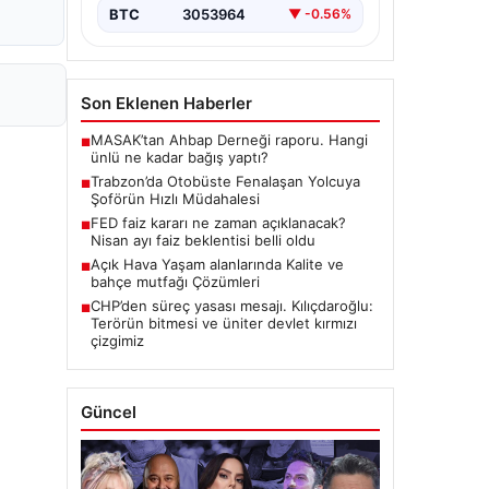
BTC
3053964
▼ -0.56%
Son Eklenen Haberler
MASAK’tan Ahbap Derneği raporu. Hangi
■
ünlü ne kadar bağış yaptı?
Trabzon’da Otobüste Fenalaşan Yolcuya
■
Şoförün Hızlı Müdahalesi
FED faiz kararı ne zaman açıklanacak?
■
Nisan ayı faiz beklentisi belli oldu
Açık Hava Yaşam alanlarında Kalite ve
■
bahçe mutfağı Çözümleri
CHP’den süreç yasası mesajı. Kılıçdaroğlu:
■
Terörün bitmesi ve üniter devlet kırmızı
çizgimiz
Güncel