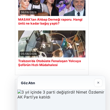
06/08/2026
MASAK’tan Ahbap Derneği raporu. Hangi
ünlü ne kadar bağış yaptı?
05/08/2026
Trabzon’da Otobüste Fenalaşan Yolcuya
Şoförün Hızlı Müdahalesi
×
Göz Atın
Son Eklenen Firmalar