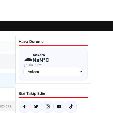
ı
Hava Durumu
☁
Ankara
NaN°C
ŞEHIR SEÇ
Bizi Takip Edin
#24272