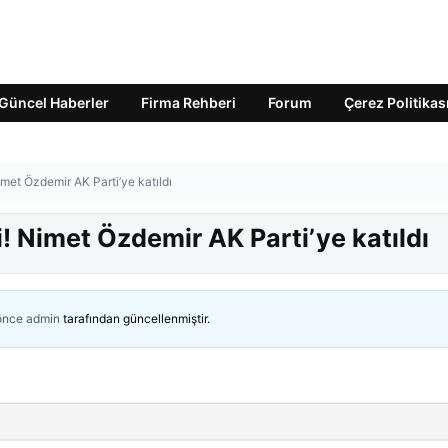
Güncel Haberler
Firma Rehberi
Forum
Çerez Politikas
Nimet Özdemir AK Parti’ye katıldı
di! Nimet Özdemir AK Parti’ye katıldı
 önce
admin
tarafından güncellenmiştir.