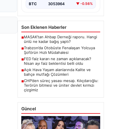
BTC
3053964
▼ -0.56%
Son Eklenen Haberler
MASAK’tan Ahbap Derneği raporu. Hangi
■
ünlü ne kadar bağış yaptı?
Trabzon’da Otobüste Fenalaşan Yolcuya
■
Şoförün Hızlı Müdahalesi
FED faiz kararı ne zaman açıklanacak?
■
Nisan ayı faiz beklentisi belli oldu
Açık Hava Yaşam alanlarında Kalite ve
■
bahçe mutfağı Çözümleri
CHP’den süreç yasası mesajı. Kılıçdaroğlu:
■
Terörün bitmesi ve üniter devlet kırmızı
çizgimiz
Güncel