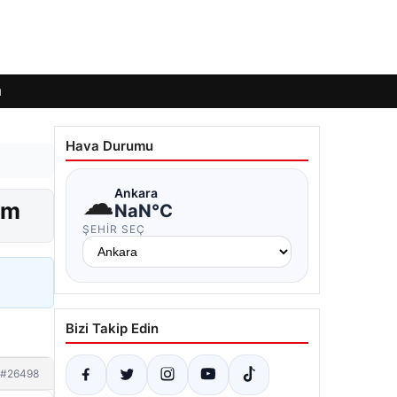
ı
Hava Durumu
☁
Ankara
rm
NaN°C
ŞEHIR SEÇ
Bizi Takip Edin
#26498