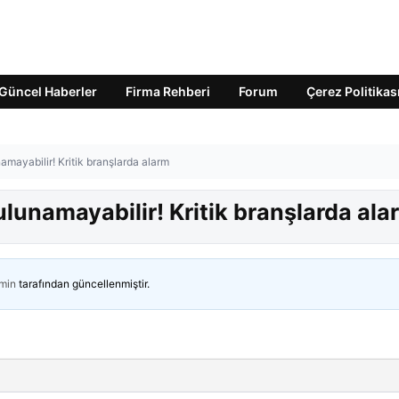
Güncel Haberler
Firma Rehberi
Forum
Çerez Politikas
amayabilir! Kritik branşlarda alarm
ulunamayabilir! Kritik branşlarda ala
min
tarafından güncellenmiştir.