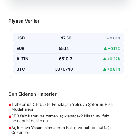
05.08.2026
FED faiz kararı ne zaman açıklanacak?
Piyasa Verileri
Nisan ayı faiz beklentisi belli oldu
USD
47.59
• 0.01%
EUR
55.14
▲ +0.17%
ALTIN
6510.3
▲ +0.22%
BTC
3070740
▲ +0.81%
Son Eklenen Haberler
Trabzon’da Otobüste Fenalaşan Yolcuya Şoförün Hızlı
■
Müdahalesi
FED faiz kararı ne zaman açıklanacak? Nisan ayı faiz
■
beklentisi belli oldu
Açık Hava Yaşam alanlarında Kalite ve bahçe mutfağı
■
Çözümleri