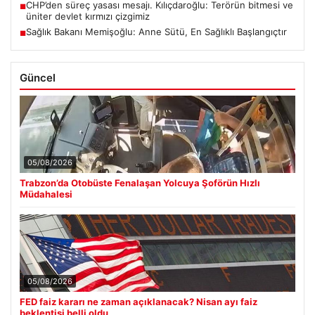
CHP’den süreç yasası mesajı. Kılıçdaroğlu: Terörün bitmesi ve
■
üniter devlet kırmızı çizgimiz
Sağlık Bakanı Memişoğlu: Anne Sütü, En Sağlıklı Başlangıçtır
■
Güncel
05/08/2026
Trabzon’da Otobüste Fenalaşan Yolcuya Şoförün Hızlı
Müdahalesi
05/08/2026
FED faiz kararı ne zaman açıklanacak? Nisan ayı faiz
beklentisi belli oldu