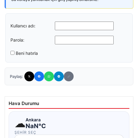
Kullanıcı adı:
Parola:
Beni hatırla
Paylaş:
Hava Durumu
☁
Ankara
NaN°C
ŞEHIR SEÇ